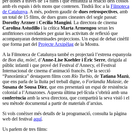
per dones a través de 14 films i que emfatitza la relació dels cossos
amb els espais i dels mons que contenen. Tindrà lloc a la
Filmoteca
de Catalunya
. A més, podrem gaudir de
dues retrospectives
, amb
un total de 15 films, de dues grans cineastes del segle passat:
Dorothy Arzner
i
Cecilia Mangini
. La directora de cinema
Carolina Astudillo
i la crítica
Marta Armengou
seran les
amfitriones convidades per guiar les activitats de reflexió que
acompanyaran determinades projeccions. Un espai de debat cinèfil
que forma part del
Projecte Arxipèlag
de la Mostra.
A la Filmoteca de Catalunya també es projectarà l’estrena espanyola
de
Bon dia, món!
, d’
Anne-Lise Koehler i Éric Serre
, dirigida al
públic infantil i que prové del Festival d’Annecy, el Festival
Internacional de cinema d’animació francès. De la secció
“Panoràmica” destaquem films com
Río Turbio
, de
Tatiana Mazú
,
que ens parla de la lluita pel treball digne, o
Forlandia Malasie
, de
Susana de Sousa Diez
, que ens presentarà un espai de resistència
colonial a l’Amazones. Aquesta última pel·lícula s’obrirà amb una
conferència
amb la seva directora, que compartirà la seva visió i el
seu mètode documental a partir de materials d’arxius.
Si vols conèixer més detalls de la programació, consulta la pàgina
web del festival
aquí
.
Us parlem de tres films: