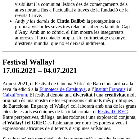
visibilitat i la comunitat lèsbica des de començaments dels
anys noranta fins a l’actualitat a través de la fundació de la
revista Curve.
Andy y las demás
de
Cintia Ballbé
: la protagonista es
proposa visitar les seves tres relacions obertes la nit de Cap
d’Any. Amb un to còmic, el film mostra les inseguretats
amoroses i l’acceptació pròpia. Un curtmetratge espanyol
d’estrena mundial que no et deixarà indiferent.
Festival Wallay!
17.06.2021 – 04.07.2021
Aquest 2021, el Festival de Cinema Africà de Barcelona arriba a la
seva 4a edició a la
Filmoteca de Catalunya
, a l’
Institut Français
i al
CaixaFòrum
. El festival denota una
diversitat
i una
creativitat
molt
original i és una mostra de les expressions culturals més prolifiques
de Barcelona. Enguany el Wallay! col·laborarà amb una de les grans
cites de les arts escèniques de la ciutat comtal: el
Festival GREC
.
Entre perspectives, diàlegs, taules rodones i una exploració conjunta,
el Wallay! i el GREC
es fusionaran per obrir les portes a veus i
expressions africanes de diferents disciplines artístiques.
Si vols conèixer més detalls de la programació, consulta la pàgina