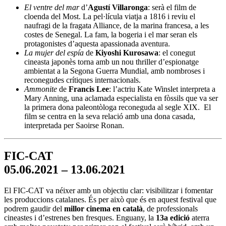
El ventre del mar
d’
Agustí Villaronga
: serà el film de
cloenda del Most. La pel·lícula viatja a 1816 i reviu el
naufragi de la fragata Alliance, de la marina francesa, a les
costes de Senegal. La fam, la bogeria i el mar seran els
protagonistes d’aquesta apassionada aventura.
La mujer del espía
de
Kiyoshi Kurosawa
: el conegut
cineasta japonès torna amb un nou thriller d’espionatge
ambientat a la Segona Guerra Mundial, amb nombroses i
reconegudes crítiques internacionals.
Ammonite
de
Francis Lee
: l’actriu Kate Winslet interpreta a
Mary Anning, una aclamada especialista en fòssils que va ser
la primera dona paleontòloga reconeguda al segle XIX. El
film se centra en la seva relació amb una dona casada,
interpretada per Saoirse Ronan.
FIC-CAT
05.06.2021 – 13.06.2021
El FIC-CAT va néixer amb un objectiu clar: visibilitzar i fomentar
les produccions catalanes. És per això que és en aquest festival que
podrem gaudir del
millor cinema en català
, de professionals
cineastes i d’estrenes ben fresques. Enguany, la
13a edició
aterra