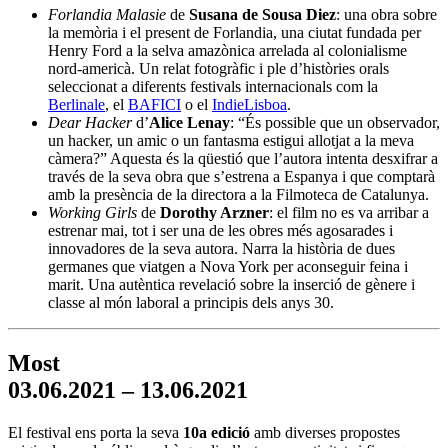
Forlandia Malasie
de
Susana de Sousa Diez
: una obra sobre
la memòria i el present de Forlandia, una ciutat fundada per
Henry Ford a la selva amazònica arrelada al colonialisme
nord-americà. Un relat fotogràfic i ple d’històries orals
seleccionat a diferents festivals internacionals com la
Berlinale
, el
BAFICI
o el
IndieLisboa
.
Dear Hacker
d’
Alice Lenay
: “É
s possible que un observador,
un hacker, un amic o un fantasma estigui allotjat a la meva
càmera?” Aquesta és la qüestió que l’autora intenta desxifrar a
través de la seva obra que s’estrena a Espanya i que comptarà
amb la presència de la directora a la Filmoteca de Catalunya.
Working Girls
de
Dorothy Arzner
: el film no es va arribar a
estrenar mai, tot i ser una de les obres més agosarades i
innovadores de la seva autora. Narra la història de dues
germanes que viatgen a Nova York per aconseguir feina i
marit. Una autèntica revelació sobre la inserció de gènere i
classe al món laboral a principis dels anys 30.
Most
03.06.2021 – 13.06.2021
El festival ens porta la seva
10a edició
amb diverses propostes