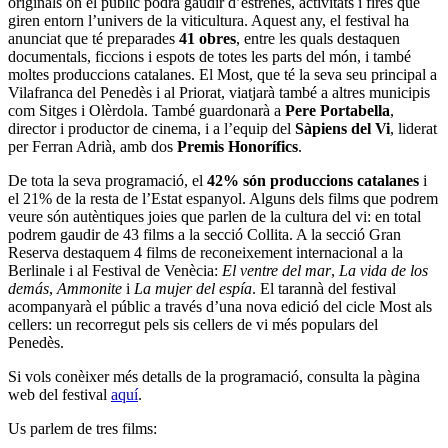
originals on el públic podrà gaudir d’estrenes, activitats i fires que
giren entorn l’univers de la viticultura. Aquest any, el festival ha
anunciat que té preparades
41 obres
, entre les quals destaquen
documentals, ficcions i espots de totes les parts del món, i també
moltes produccions catalanes. El Most, que té la seva seu principal a
Vilafranca del Penedès i al Priorat, viatjarà també a altres municipis
com Sitges i Olèrdola. També guardonarà a
Pere Portabella
,
director i productor de cinema, i a l’equip del
Sàpiens del Vi
, liderat
per Ferran Adrià, amb dos
Premis Honorífics
.
De tota la seva programació, el
42% són produccions catalanes
i
el 21% de la resta de l’Estat espanyol. Alguns dels films que podrem
veure són autèntiques joies que parlen de la cultura del vi: en total
podrem gaudir de 43 films a la secció Collita. A la secció Gran
Reserva destaquem 4 films de reconeixement internacional a la
Berlinale i al Festival de Venècia:
El ventre del mar
,
La vida de los
demás
,
Ammonite
i
La mujer del espía
. El tarannà del festival
acompanyarà el públic a través d’una nova edició del cicle Most als
cellers: un recorregut pels sis cellers de vi més populars del
Penedès.
Si vols conèixer més detalls de la programació, consulta la pàgina
web del festival
aquí
.
Us parlem de tres films: