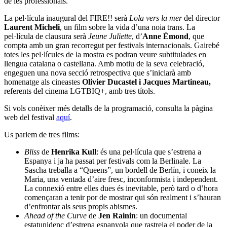
de les professionals.
La pel·lícula inaugural del FIRE!! serà
Lola vers la mer
del director
Laurent Micheli
, un film sobre la vida d’una noia trans. La
pel·lícula de clausura serà
Jeune Juliette
, d’
Anne Émond
, que
compta amb un gran recorregut per festivals internacionals. Gairebé
totes les pel·lícules de la mostra es podran veure subtitulades en
llengua catalana o castellana. Amb motiu de la seva celebració,
engeguen una nova secció retrospectiva que s’iniciarà amb
homenatge als cineastes
Olivier Ducastel i Jacques Martineau,
referents del cinema LGTBIQ+, amb tres títols.
Si vols conèixer més detalls de la programació, consulta la pàgina
web del festival
aquí
.
Us parlem de tres films:
Bliss
de
Henrika Kull
: és una pel·lícula que s’estrena a
Espanya i ja ha passat per festivals com la Berlinale. La
Sascha treballa a “Queens”, un bordell de Berlín, i coneix la
Maria, una ventada d’aire fresc, inconformista i independent.
La connexió entre elles dues és inevitable, però tard o d’hora
començaran a tenir por de mostrar qui són realment i s’hauran
d’enfrontar als seus propis abismes.
Ahead of the Curve
de
Jen Rainin
: un documental
estatunidenc d’estrena espanyola que rastreja el poder de la