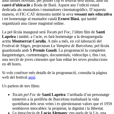
amb moltes novetats: per primer cop el festival serà híbrid, amb un
canvi d’ubicació
a Roda de Barà. Aquest any l’edició estarà
dedicada als muntadors i muntadores cinematogràfics. D’aquesta
manera, el FIC-CAT demostra també la seva
vessant més educativa
i ret homenatge al muntador català
Ernest Blasi
, qui també
organitzarà una classe magistral online.
La pel·lícula inaugural serà
Tocats pel Foc
, l’últim film de
Santi
Lapeira
i també, a l’acte, es farà homenatge a la desapareguda
actriu
Montserrat Carulla
. A més a més, en col·laboració del
Festival de Sitges, projectaran
La Vampira de Barcelona
, pel·lícula
guardonada amb
5 Premis Gaudí
. La programació la completen
llargmetratges, curtmetratges, documentals, videoclips i, fins i tot,
una secció de joves cineastes que han editat les seves produccions
en 48 hores.
Si vols conèixer més detalls de la programació, consulta la pàgina
web del festival
aquí
.
Us parlem de tres films:
Tocats pel Foc
de
Santi Lapeira
: l’arribada d’un personatge
misteriós a la perifèria de Barcelona trasbalsarà la vida
quotidiana dels seus veïns i es qüestionaran valors que el 1959
semblaven intocables: la propietat, la dignitat i la llibertat.
La innocència
de
Lucía Alemany
: ens parla de la Lis, una