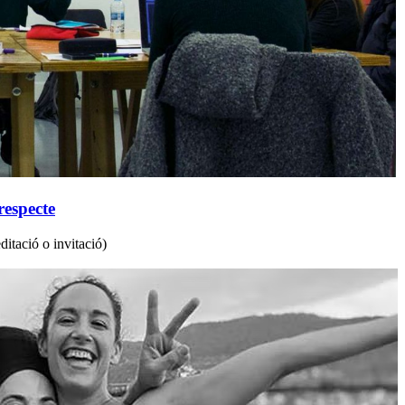
respecte
tació o invitació)