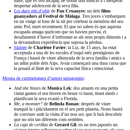
mare, que es veu incapaç de trobar una solució a l’inesperat
despertar adolescent de la seva filla.
Les dues nits d’ahir
de
Pau Cruanyes
: un dels
films
guanyadors al Festival de Màlaga
. Tres joves s’embarquen
en un viatge al fons de la nit per celebrar la memòria del seu
amic Pol, mort recentment. El que no saben és que aquesta
escapada amaga quelcom que no havien previst, el
desafiament d’haver d’enfrontar-se als seus propis dimonis i a
la devastadora experiència que suposa la pèrdua.
Slalom
de
Charlène Favier
: la Liz, de 15 anys, ha estat
acceptada a una de les escoles d’esquí més prestigioses de
França i haurà de viure allunyada de la seva família i amics a
un aïllat poble dels Alps. Aviat començarà una dura cursa que
la posarà al límit de la seva capacitat física i
emocional.
Mostra de curtmetratges d’autors tarragonins
:
And she hisses
de
Monica Lek
: dos amants en una petita
ciutat gasten el seu hivern en beure vi barat, tirant dards i
planificant la seva evasió a Florida.
Me, a monster?
de
Belinda Bonan
: després de viure
tranquil·la i plàcidament en el seu petit planeta, Nono haurà
de conviure amb la visita d’un nou ser, que li farà descobrir
que no són tan diferents com semblen.
La caja de cerillas
de
Gerard Gil
: en un tren japonès un
viatger intenta reflexionar sobre el seu passat recent, els seus