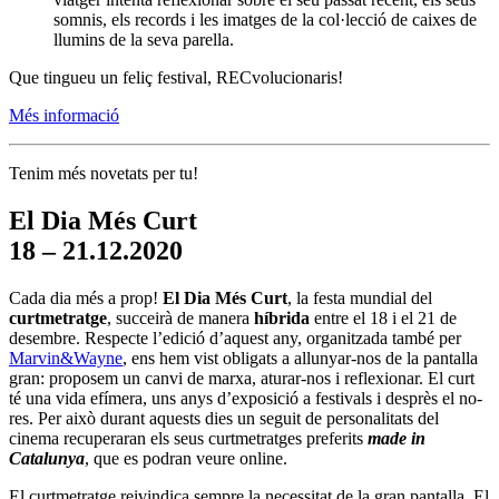
somnis, els records i les imatges de la col·lecció de caixes de
llumins de la seva parella.
Que tingueu un feliç festival, RECvolucionaris!
Més informació
Tenim més novetats per tu!
El Dia Més Curt
18 – 21.12.2020
Cada dia més a prop!
El Dia Més Curt
, la festa mundial del
curtmetratge
, succeirà de manera
híbrida
entre el 18 i el 21 de
desembre. Respecte l’edició d’aquest any, organitzada també per
Marvin&Wayne
, ens hem vist obligats a allunyar-nos de la pantalla
gran: proposem un canvi de marxa, aturar-nos i reflexionar. El curt
té una vida efímera, uns anys d’exposició a festivals i desprès el no-
res. Per això durant aquests dies un seguit de personalitats del
cinema recuperaran els seus curtmetratges preferits
made in
Catalunya
, que es podran veure online.
El curtmetratge reivindica sempre la necessitat de la gran pantalla. El