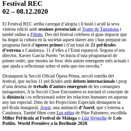
Festival REC
02 – 08.12.2020
El Festival REC arriba carregat d’alegria i il·lusió i acull la seva
vintena edició amb
sessions presencials
al
Teatre de Tarragona
i
també online a
Filmin
. Des del festival celebren el gran impacte que
ha tingut la cultura en la societat aquest darrer any i han preparat un
programa farcit d’
òperes primes
i d’un total de
21 pel·lícules
d’estrena
a Catalunya, 11 d’elles a l’Estat espanyol. Segons el seu
director, Xavier García Puerto “es tracta d’una programació de
primer ordre, que mostra un fresc dels autors emergents més actuals i
que ajuda a reflexionar sobre el món que ens envolta.”
Destaquem la Secció Oficial Òpera Prima, secció estrella del
festival, que inclou 11 pel·lícules amb
debuts internacionals
i prop
d’una desena de
treballs d’autors emergents
de les comarques
tarragonines. A la Secció Close Encounters es tractarà el concepte de
la
distància
i es reflexionarà sobre les relacions humanes en aquesta
any tan especial. Dins de les Projeccions Especials destaquem la
pel·lícula inaugural,
Josep
, una animació
d’Aurel
, que s’estrena a
Catalunya. També films com
Las niñas
de Pilar Palomero, escollida
Millor Pel·lícula al Festival de Málaga
o
Lúa Vermella
de
Lois
Patiño
,
World Première a la Berlinale 2020
.