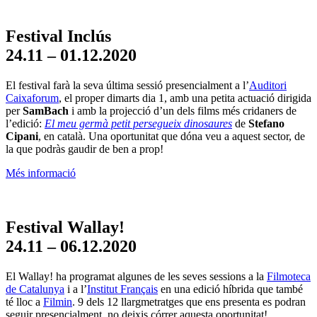
Festival Inclús
24.11 – 01.12.2020
El festival farà la seva última sessió presencialment a l’
Auditori
Caixaforum
, el proper dimarts dia 1, amb una petita actuació dirigida
per
SamBach
i amb la projecció d’un dels films més cridaners de
l’edició:
El meu germà petit persegueix dinosaures
de
Stefano
Cipani
, en català. Una oportunitat que dóna veu a aquest sector, de
la que podràs gaudir de ben a prop!
Més informació
Festival Wallay!
24.11 – 06.12.2020
El Wallay! ha programat algunes de les seves sessions a la
Filmoteca
de Catalunya
i a l’
Institut Français
en una edició híbrida que també
té lloc a
Filmin
. 9 dels 12 llargmetratges que ens presenta es podran
seguir presencialment, no deixis córrer aquesta oportunitat!