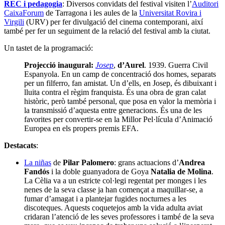
REC i pedagogia
: Diversos convidats del festival visiten l’
Auditori
CaixaForum
de Tarragona i les aules de la
Universitat Rovira i
Virgili
(URV) per fer divulgació del cinema contemporani, així
també per fer un seguiment de la relació del festival amb la ciutat.
Un tastet de la programació:
Projecció inaugural:
Josep
,
d’Aurel
. 1939. Guerra Civil
Espanyola. En un camp de concentració dos homes, separats
per un filferro, fan amistat. Un d’ells, en Josep, és dibuixant i
lluita contra el règim franquista. És una obra de gran calat
històric, però també personal, que posa en valor la memòria i
la transmissió d’aquesta entre generacions. És una de les
favorites per convertir-se en la Millor Pel·lícula d’Animació
Europea en els propers premis EFA.
Destacats
:
La niñas
de
Pilar Palomero
: grans actuacions d’
Andrea
Fandós
i la doble guanyadora de Goya
Natalia de Molina
.
La Cèlia va a un estricte col·legi regentat per monges i les
nenes de la seva classe ja han començat a maquillar-se, a
fumar d’amagat i a plantejar fugides nocturnes a les
discoteques. Aquests coquetejos amb la vida adulta aviat
cridaran l’atenció de les seves professores i també de la seva