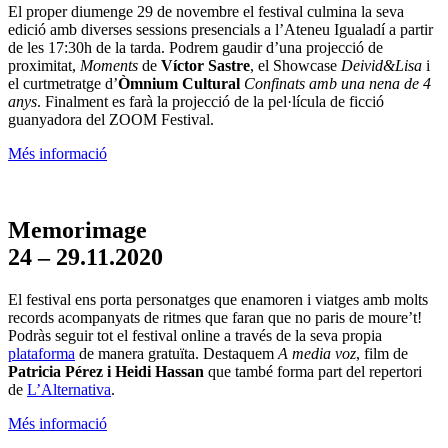
El proper diumenge 29 de novembre el festival culmina la seva
edició amb diverses sessions presencials a l’Ateneu Igualadí a partir
de les 17:30h de la tarda. Podrem gaudir d’una projecció de
proximitat,
Moments
de
Víctor Sastre
, el Showcase
Deivid&Lisa
i
el curtmetratge d’
Òmnium Cultural
Confinats amb una nena de 4
anys
. Finalment es farà la projecció de la pel·lícula de ficció
guanyadora del ZOOM Festival.
Més informació
Memorimage
24 – 29.11.2020
El festival ens porta personatges que enamoren i viatges amb molts
records acompanyats de ritmes que faran que no paris de moure’t!
Podràs seguir tot el festival online a través de la seva propia
plataforma
de manera gratuïta. Destaquem
A media voz
, film de
Patricia Pérez i Heidi Hassan
que també forma part del repertori
de
L’Alternativa
.
Més informació