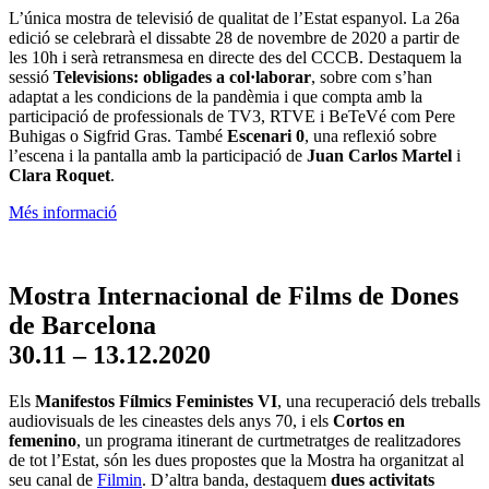
L’única mostra de televisió de qualitat de l’Estat espanyol. La 26a
edició se celebrarà el dissabte 28 de novembre de 2020 a partir de
les 10h i serà retransmesa en directe des del CCCB. Destaquem la
sessió
Televisions: obligades a col·laborar
, sobre com s’han
adaptat a les condicions de la pandèmia i que compta amb la
participació de professionals de TV3, RTVE i BeTeVé com Pere
Buhigas o Sigfrid Gras. També
Escenari 0
, una reflexió sobre
l’escena i la pantalla amb la participació de
Juan Carlos Martel
i
Clara Roquet
.
Més informació
Mostra Internacional de Films de Dones
de Barcelona
30.11 – 13.12.2020
Els
Manifestos Fílmics Feministes VI
, una recuperació dels treballs
audiovisuals de les cineastes dels anys 70, i els
Cortos en
femenino
, un programa itinerant de curtmetratges de realitzadores
de tot l’Estat, són les dues propostes que la Mostra ha organitzat al
seu canal de
Filmin
. D’altra banda, destaquem
dues activitats