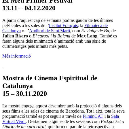
El Meu Primer Festival
13.11 – 04.12.2020
A partir d’aquest cap de setmana podras gaudir de les últimes
pel·lícules a les sales de l’
Institut Français
, la
Filmoteca de
Catalunya
o l’
Auditori de Sant Martí
, com
El viatge de Bu
, de
Julien Bisaro
o
El cargol i la Balena
de
Max Lang
. També es
faran alguns dels minimatch d’animació amb una sèrie de
curtmetratges pels infants més petits.
Més informació
Mostra de Cinema Espiritual de
Catalunya
15 – 30.11.2020
La mostra engega aquest desembre amb la projecció d’alguns dels
seus films a les sales de cinema de Barcelona. Tot i així, tota la seva
programació també es pot seguir a través de
FilminCAT
i la
Sala
Virtual Verdi
. Destaquem algunes de les sessions com
Pickpocket o
Diario de un cura rural
, que formen part de la retrospectiva a