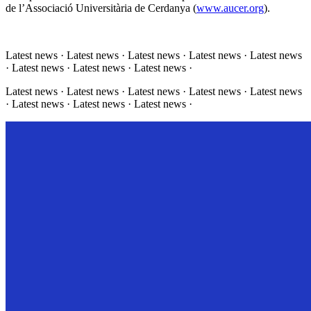
de l’Associació Universitària de Cerdanya (
www.aucer.org
).
Latest news · Latest news · Latest news · Latest news · Latest news
· Latest news · Latest news · Latest news ·
Latest news · Latest news · Latest news · Latest news · Latest news
· Latest news · Latest news · Latest news ·