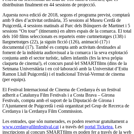
distribuiran finalment en 44 sessions de projecció.
Aquesta nova edició de 2018, segons el programa previst, comptarà
amb 9 dies d’activitat ordinària, 35 sessions al Museu Cerdà de
Puigcerdà, 4 sessions matinals al Parc dels Búnquers de Martinet i 5
sessions “On tour” (itinerants) en altres espais de la comarca. El total
dels 160 films seleccionats es reparteix entre curtmetratges (138) i
llargmetratges (22), ja siguin ficció (126), animació (17) i
documental (17). També es compta amb activitats destinades al
foment de la indústria audiovisual a la comarca i la seva explotació
conjunta amb el sector turístic, tallers infantils (fes la teva pròpia
claqueta de cinema!), el concurs paral·lel SMARTfilms (dins de la
Setmana Universitària i en col·laboració amb la Universitat d’Estiu
Ramon Llull Puigcerdà) i el tradicional Trivial-Vermut de cinema
(per equips).
El Festival Internacional de Cinema de Cerdanya és un festival
adherit a Catalunya Film Festivals i a Costa Brava – Girona
Festivals, compta amb el suport de la Diputació de Girona i
l’Ajuntament de Puigcerdà i està organitzat pel Grup de Recerca de
Cerdanya i la Cerdanya Film Commission.
Les entrades, que són numerades, es poden reservar gratuïtament a
www.cerdanyafilmfestival.cat
i a través del
portal Ticketea.
Les
inscripcions al concurs SMARTfilms es poden fer a través de la web