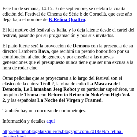
Este fin de semana, 14-15-16 de septiembre, se celebra la cuarta
edición del Festival de Cinema de Sèrie b de Cornellà, que este año
llega bajo el nombre de
B-Retina Quattro
.
El leit motive del festival es Italia, y lo deja latente desde el cartel del
festival, pasando por su programación y pos sus invitados.
El plato fuerte será la proyección de
Demons
con la presencia de su
director Lamberto
Bava
, que recibirá un premio honorifico por su
contribución al cine de género, y por enseñar a las nuevas
generaciones que el presupuesto nunca tiene que ser una excusa a la
hora de rodar cine.
Otras películas que se proyectaran a lo largo del festival son el
clásico de la cutrez
Troll 2
, la obra de culto
La Máscara del
Demonio
,
Le Llamaban Jeeg Robot
y su particular superhéroe, un
poquito de
Troma
con
Return to Return to Nuke’em High Vol.
2
, y las españolas
La Noche del Virgen
y
Framed
.
También hay un concurso de cortometrajes.
Información y detalles
aquí
http://elultimoblogalaizquierda.blogspot.com/2018/09/b-retina-
quattro.html