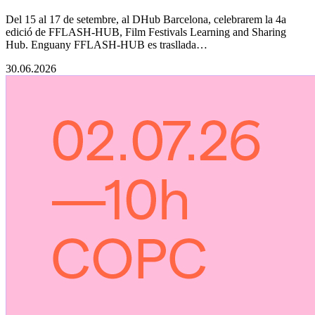
Del 15 al 17 de setembre, al DHub Barcelona, celebrarem la 4a
edició de FFLASH-HUB, Film Festivals Learning and Sharing
Hub. Enguany FFLASH-HUB es trasllada…
30.06.2026