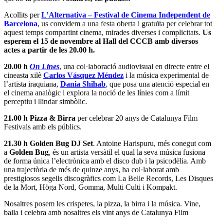
Acollits per
L’Alternativa – Festival de Cinema Independent de
Barcelona
, us convidem a una festa oberta i gratuïta per celebrar tot
aquest temps compartint cinema, mirades diverses i complicitats.
Us
esperem el 15 de novembre al Hall del CCCB amb diversos
actes a partir de les 20.00 h.
20.00 h
On Lines
, una col·laboració audiovisual en directe entre el
cineasta xilè
Carlos Vásquez Méndez
i la música experimental de
l’artista iraquiana,
Dania Shihab
, que posa una atenció especial en
el cinema analògic i explora la noció de les línies com a límit
perceptiu i llindar simbòlic.
21.00 h Pizza & Birra
per celebrar 20 anys de Catalunya Film
Festivals amb els públics.
21.30 h Golden Bug DJ Set
. Antoine Harispuru, més conegut com
a
Golden Bug
, és un artista versàtil el qual la seva música fusiona
de forma única l’electrònica amb el disco dub i la psicodèlia. Amb
una trajectòria de més de quinze anys, ha col·laborat amb
prestigiosos segells discogràfics com La Belle Records, Les Disques
de la Mort, Höga Nord, Gomma, Multi Culti i Kompakt.
Nosaltres posem les crispetes, la pizza, la birra i la música. Vine,
balla i celebra amb nosaltres els vint anys de Catalunya Film