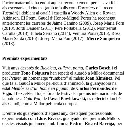
l’actor mataroní s’ha endut aquest reconeixement per la seva feina
als escenaris, al cinema (amb treballs com
Forasters
o la recent
Yucatán)
i doblant al català i castellà a Woody Allen o a Rowan
Atkinson. El Premi Gaudí d’Honor-Miquel Porter ha reconegut
anteriorment les carreres de
Jaime Camino
(2009),
Josep Maria Forn
(2010),
Jordi Dauder
(2011),
Pere Portabella
(2012),
Montserrat
Carulla
(2013),
Julieta Serrano
(2014),
Ventura Pons
(2015),
Rosa
Maria Sardà
(2016) i
Josep Maria Pou
(2017) i
Mercè Sampietro
(2018).
Premiats experimentats
Vuit anys després de
Bicicleta, cullera, poma,
Carles Bosch
i el
productor
Tono Folguera
han repetit el guardó a Millor documental
per
Petitet,
un homenatge “rumbero” al músic
Joan Ximénez.
Pel
que fa al Gaudí a Millor pel·lícula d’animació, la guanyadora ha
estat
Memòries d’un home en pijama,
de
Carlos Fernández de
Vigo.
I l’excel·lent trajectòria de festivals i premis internacionals de
la polonesa
Cold War,
de
Pawel Pawlikowski,
es reflecteix també
als Gaudí, com a Millor pel·lícula europea.
D’entre els guanyadors d’aquest any, destaquen professionals
experimentats com
Lluís Rivera,
guanyador del premi als Millors
efectes visuals juntament amb
Laura Pedro
i
Ricard Barriga,
per