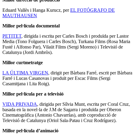
Eduard Vallès i Hanga Kurucz, per
EL FOTÓGRAFO DE
MAUTHAUSEN
Millor pel·lícula documental
PETITET
, dirigida i escrita per Carles Bosch i produïda per Lastor
Media (Tono Folguera i Carles Bosch), Turkana Films (Rosa Maria
Fusté i Alfonso Par), Vilaüt Films (Sergi Moreno) i Televisió de
Catalunya (Jordi Ambròs).
Millor curtmetratge
LA ÚLTIMA VIRGEN
, dirigit per Bàrbara Farré, escrit per Bàrbara
Farré i Lucas Casanovas i produït per Escac Films (Sergi
Casamitjana i Lita Roig).
Millor pel·lícula per a televisió
VIDA PRIVADA
, dirigida per Sílvia Munt, escrita per Coral Cruz,
basada en la novel·la de J.M de Sagarra i produïda per Oberon
Cinematogràfica (Antonio Chavarrías), amb coproducció de
Televisió de Catalunya (Oriol Sala-Patau i Cruz Rodríguez).
Millor pel·lícula d’animació