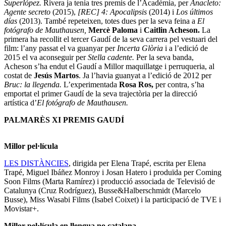
Superlópez.
Rivera ja tenia tres premis de l’Acadèmia, per
Anacleto:
Agente secreto
(2015),
[REC] 4: Apocalipsis
(2014) i
Los últimos
días
(2013). També repeteixen, totes dues per la seva feina a
El
fotógrafo de Mauthausen,
Mercè Paloma
i
Caitlin Acheson.
La
primera ha recollit el tercer Gaudí de la seva carrera pel vestuari del
film: l’any passat el va guanyar per
Incerta Glòria
i a l’edició de
2015 el va aconseguir per
Stella cadente.
Per la seva banda,
Acheson s’ha endut el Gaudí a Millor maquillatge i perruqueria, al
costat de
Jesús Martos
. Ja l’havia guanyat a l’edició de 2012 per
Bruc: la llegenda.
L’experimentada
Rosa Ros,
per contra, s’ha
emportat el primer Gaudí de la seva trajectòria per la direcció
artística d’
El fotógrafo de Mauthausen.
PALMARÈS XI PREMIS GAUDÍ
Millor pel·lícula
LES DISTÀNCIES
, dirigida per Elena Trapé, escrita per Elena
Trapé, Miguel Ibáñez Monroy i Josan Hatero i produïda per Coming
Soon Films (Marta Ramírez) i producció associada de Televisió de
Catalunya (Cruz Rodríguez), Busse&Halberschmidt (Marcelo
Busse), Miss Wasabi Films (Isabel Coixet) i la participació de TVE i
Movistar+.
Millor pel·lícula en llengua no catalana