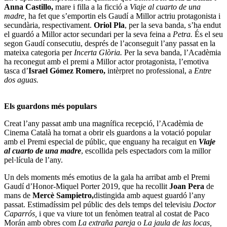
Anna Castillo,
mare i filla a la ficció a
Viaje al cuarto de una
madre,
ha fet que s’emportin els Gaudí a Millor actriu protagonista i
secundària, respectivament.
Oriol Pla
, per la seva banda, s’ha endut
el guardó a Millor actor secundari per la seva feina a
Petra.
És el seu
segon Gaudí consecutiu, després de l’aconseguit l’any passat en la
mateixa categoria per
Incerta Glòria.
Per la seva banda, l’Acadèmia
ha reconegut amb el premi a Millor actor protagonista, l’emotiva
tasca d’
Israel Gómez Romero,
intèrpret no professional, a
Entre
dos aguas.
Els guardons més populars
Creat l’any passat amb una magnífica recepció, l’Acadèmia de
Cinema Català ha tornat a obrir els guardons a la votació popular
amb el Premi especial de públic, que enguany ha recaigut en
Viaje
al cuarto de una madre
, escollida pels espectadors com la millor
pel·lícula de l’any.
Un dels moments més emotius de la gala ha arribat amb el Premi
Gaudí d’Honor-Miquel Porter 2019, que ha recollit
Joan Pera
de
mans de
Mercè Sampietro,
distingida amb aquest guardó l’any
passat. Estimadíssim pel públic des dels temps del televisiu
Doctor
Caparrós,
i que va viure tot un fenòmen teatral al costat de Paco
Morán amb obres com
La extraña pareja
o
La jaula de las locas,