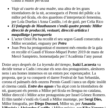
Gaudí a Millor pel·lícula
Viaje al cuarto de una madre
, una altra de les grans
triomfadores de la nit, aconsegueix el Premi del públic a la
millor pel·lícula, els dos guardons d’interpretació femenina,
per Lola Dueñas i Anna Castillo, i el de guió, per Celia Rico
El fotógrafo de Mauthausen s’endú quatre premis: Millor
direcció de producció, vestuari, direcció artística i
maquillatge i perruqueria
L’actor Oriol Pla ha recollit el seu segon Gaudí consecutiu a
Millor secundari, enguany per
Petra
Joan Pera ha protagonitzat el moment més emotiu de la gala
en recollir el Gaudí d’Honor-Miquel Porter 2019 de mans de
Mercè Sampietro, homenatjada per l’Acadèmia l’any passat
Dotze anys després de
La leyenda del tiempo,
Isaki Lacuesta
va
decidir tornar a Cadis i rescatar els seus dos protagonistes, aleshores
nens i ara homes immersos en un entorn poc esperançador. La
proposta, que ja va conquerir el darrer Festival de San Sebastián,
corona el palmarès dels onzens Premis Gaudí i tanca un díptic insòlit
al cinema català.
Entre dos aguas
s’ha alçat com la triomfadora de
nit, guanyant els premis a Millor pel·lícula en llengua no catalana,
Millor direcció i Millor actor protagonista per
Israel Gómez Romero
.
El film també s’endú els Gaudí a Millor muntatge, per
Sergi Dies,
Millor fotografia, per
Diego Dussuel,
Millor so, per
Amanda
Villavieja
i
Alejandro Castillo,
i Millor música, per
Kiko Veneno
i