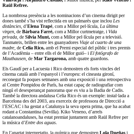
Raül Refree.
La nombrosa presència a les nominacions d’un cinema dirigit per
dones també s’ha vist reflectida en un palmarès que inclou
Les
distàncies,
d’
Elena Trapé
, com a Millor pel·lícula,
La última
virgen,
de
Bàrbara Farré,
com a Millor curtmetratge, i
Vida
privada,
de
Sílvia Munt,
com a Millor pel·lícula per a televisió.
Tanmateix, brillen entre les guanyadores
Viaje al cuarto de una
madre,
de
Celia Rico,
amb el Premi especial del públic i tres premis
de l’Acadèmia – entre ells el de Millor guió– i
El fotógrafo de
Mauthausen,
de
Mar Targarona,
amb quatre guardons.
Els Gaudí per a Lacuesta i Rico demostren els forts vincles del
cinema català amb l’espanyol i l’europeu: el cineasta gironí,
reconegut fa poques setmanes amb una exposició i una retrospectiva
al Centre Pompidou de París, ha estat capaç de radiografiar com
ningú el desesperançat panorama que es viu a la Badia de Cadis.
També la directora andalusa Celia Rico és un exemple: instal·lada a
Barcelona des del 2003, ara exerceix de professora de Direcció a
l’ESCAC i ha gestat a Catalunya la seva opera prima, que ha acabat
rodant a Constantina (Sevilla). Kiko Veneno, d’arrels
catalanoandaluses, ha estat premiat juntament amb Raül Refree per
la música d’
Entre dos aguas
.
En l’apartat interpretatiu, la química que demostren
Lola Dueñas
i