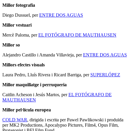
Millor fotografia
Diego Dussuel, per
ENTRE DOS AGUAS
Millor vestuari
Mercè Paloma, per
EL FOTÓGRAFO DE MAUTHAUSEN
Millor so
Alejandro Castillo i Amanda Villavieja, per
ENTRE DOS AGUAS
Millors efectes visuals
Laura Pedro, Lluís Rivera i Ricard Barriga, per
SUPERLÓPEZ
Millor maquillatge i perruqueria
Caitlin Acheson i Jesús Martos, per
EL FOTÓGRAFO DE
MAUTHAUSEN
Millor pel·lícula europea
COLD WAR
, dirigida i escrita per Pawel Pawlikowski i produïda
per MK2 Productions, Apocalypso Pictures, Film4, Opus Film,
Protagonist i BFI Film Fund.