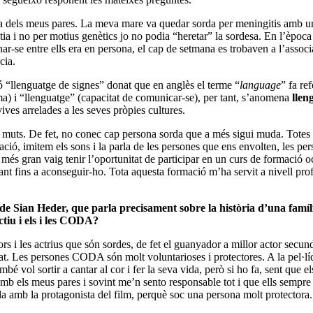
ria dels meus pares. La meva mare va quedar sorda per meningitis amb un
i no per motius genètics jo no podia “heretar” la sordesa. En l’època 
ar-se entre ells era en persona, el cap de setmana es trobaven a l’associa
cia.
ió “llenguatge de signes” donat que en anglès el terme “
language
” fa re
a) i “llenguatge” (capacitat de comunicar-se), per tant, s’anomena
llen
 vives arrelades a les seves pròpies cultures.
n muts. De fet, no conec cap persona sorda que a més sigui muda. Totes 
ció, imitem els sons i la parla de les persones que ens envolten, les pe
més gran vaig tenir l’oportunitat de participar en un curs de formació o
mant fins a aconseguir-ho.
Tota aquesta formació m’ha servit a nivell pro
 de Sian Heder, que parla precisament sobre la història d’una famí
ctiu i els i les CODA?
ors i les actrius que són sordes, de fet el guanyador a millor actor secun
itat. Les persones CODA són molt voluntarioses i protectores. A la pel·lí
també vol sortir a cantar al cor i fer la seva vida, però si ho fa, sent q
mb els meus pares i sovint me’n sento responsable tot i que ells sempre 
ada amb la protagonista del film, perquè soc una persona molt protectora