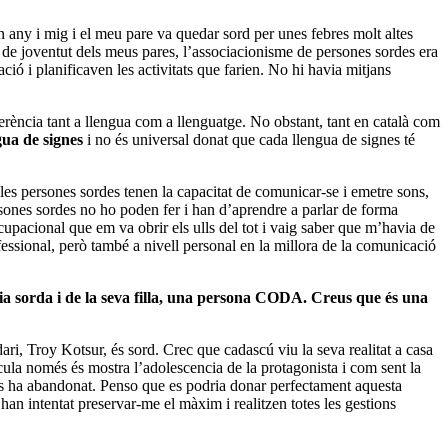
 any i mig i el meu pare va quedar sord per unes febres molt altes
de joventut dels meus pares, l’associacionisme de persones sordes era
ció i planificaven les activitats que farien. No hi havia mitjans
ferència tant a llengua com a llenguatge. No obstant, tant en català com
gua de signes
i no és universal donat que cada llengua de signes té
les persones sordes tenen la capacitat de comunicar-se i emetre sons,
rsones sordes no ho poden fer i han d’aprendre a parlar de forma
cupacional que em va obrir els ulls del tot i vaig saber que m’havia de
fessional, però també a nivell personal en la millora de la comunicació
lia sorda i de la seva filla, una persona CODA. Creus que és una
dari, Troy Kotsur, és sord. Crec que cadascú viu la seva realitat a casa
cula només és mostra l’adolescencia de la protagonista i com sent la
ue els ha abandonat. Penso que es podria donar perfectament aquesta
han intentat preservar-me el màxim i realitzen totes les gestions
.