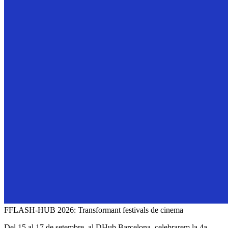
FFLASH-HUB 2026: Transformant festivals de cinema
Del 15 al 17 de setembre, al DHub Barcelona, celebrarem la 4a