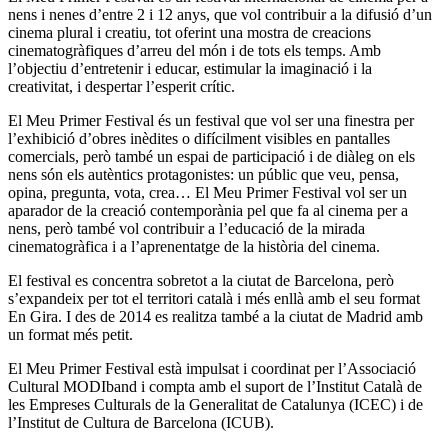
nens i nenes d’entre 2 i 12 anys, que vol contribuir a la difusió d’un
cinema plural i creatiu, tot oferint una mostra de creacions
cinematogràfiques d’arreu del món i de tots els temps. Amb
l’objectiu d’entretenir i educar, estimular la imaginació i la
creativitat, i despertar l’esperit crític.
El Meu Primer Festival és un festival que vol ser una finestra per
l’exhibició d’obres inèdites o difícilment visibles en pantalles
comercials, però també un espai de participació i de diàleg on els
nens són els autèntics protagonistes: un públic que veu, pensa,
opina, pregunta, vota, crea… El Meu Primer Festival vol ser un
aparador de la creació contemporània pel que fa al cinema per a
nens, però també vol contribuir a l’educació de la mirada
cinematogràfica i a l’aprenentatge de la història del cinema.
El festival es concentra sobretot a la ciutat de Barcelona, però
s’expandeix per tot el territori català i més enllà amb el seu format
En Gira. I des de 2014 es realitza també a la ciutat de Madrid amb
un format més petit.
El Meu Primer Festival està impulsat i coordinat per l’Associació
Cultural MODIband i compta amb el suport de l’Institut Català de
les Empreses Culturals de la Generalitat de Catalunya (ICEC) i de
l’Institut de Cultura de Barcelona (ICUB).