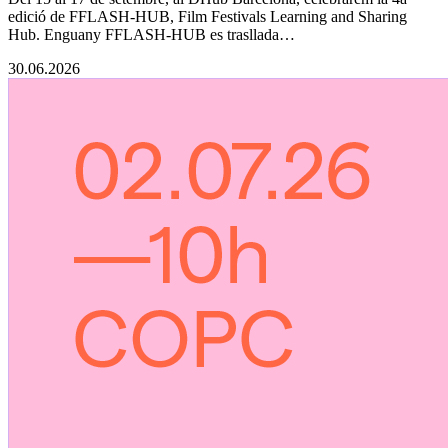
edició de FFLASH-HUB, Film Festivals Learning and Sharing
Hub. Enguany FFLASH-HUB es trasllada…
30.06.2026