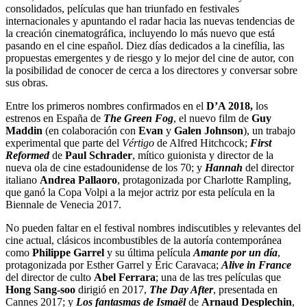
consolidados, películas que han triunfado en festivales
internacionales y apuntando el radar hacia las nuevas tendencias de
la creación cinematográfica, incluyendo lo más nuevo que está
pasando en el cine español. Diez días dedicados a la cinefília, las
propuestas emergentes y de riesgo y lo mejor del cine de autor, con
la posibilidad de conocer de cerca a los directores y conversar sobre
sus obras.
Entre los primeros nombres confirmados en el
D’A 2018,
los
estrenos en España de
The Green Fog
, el nuevo film de
Guy
Maddin
(en colaboración con
Evan
y
Galen Johnson
), un trabajo
experimental que parte del
Vértigo
de Alfred Hitchcock;
First
Reformed
de
Paul Schrader
, mítico guionista y director de la
nueva ola de cine estadounidense de los 70; y
Hannah
del director
italiano
Andrea Pallaoro
, protagonizada por Charlotte Rampling,
que ganó la Copa Volpi a la mejor actriz por esta película en la
Biennale de Venecia 2017.
No pueden faltar en el festival nombres indiscutibles y relevantes del
cine actual, clásicos incombustibles de la autoría contemporánea
como
Philippe Garrel
y su última película
Amante por un día
,
protagonizada por Esther Garrel y Éric Caravaca;
Alive in France
del director de culto
Abel Ferrara
; una de las tres películas que
Hong Sang-soo
dirigió en 2017,
The Day After
, presentada en
Cannes 2017; y
Los fantasmas de Ismaël
de
Arnaud Desplechin
,