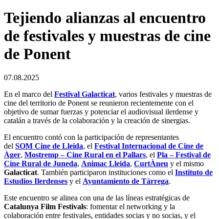
Tejiendo alianzas al encuentro
de festivales y muestras de cine
de Ponent
07.08.2025
En el marco del
Festival Galacticat
, varios festivales y muestras de
cine del territorio de Ponent se reunieron recientemente con el
objetivo de sumar fuerzas y potenciar el audiovisual ilerdense y
catalán a través de la colaboración y la creación de sinergias.
El encuentro contó con la participación de representantes
del
SOM Cine de Lleida
, el
Festival Internacional de Cine de
Àger
,
Mostremp – Cine Rural en el Pallars
, el
Pla – Festival de
Cine Rural de Juneda
,
Animac Lleida
,
CurtÀneu
y el mismo
Galacticat
. También participaron instituciones como el
Instituto de
Estudios Ilerdenses
y el
Ayuntamiento de Tàrrega
.
Este encuentro se alinea con una de las líneas estratégicas de
Catalunya Film Festivals
: fomentar el networking y la
colaboración entre festivales, entidades socias y no socias, y el