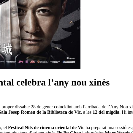
tal celebra l’any nou xinès
l proper dissabte 28 de gener coincidint amb l’arribada de l’Any Nou xi
Sala Josep Romeu de la Biblioteca de Vic
, a les
12 del migdia.
Hi in
o, el
Festival Nits de cinema oriental de Vic
ha preparat una sessió esp
antant vigatana d’origen xinès
JinJin Chen
i els músics
Marc Vernis
(