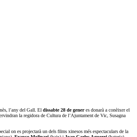
nès, l’any del Gall. El
dissabte 28 de gener
es donarà a conèixer el
tervindran la regidora de Cultura de l’Ajuntament de Vic, Susagna
ecial on es projectarà un dels films xinesos més espectaculars de la
piano),
Franco Molinari
(baix) i
Joan Carles Aguerri
(bateria).