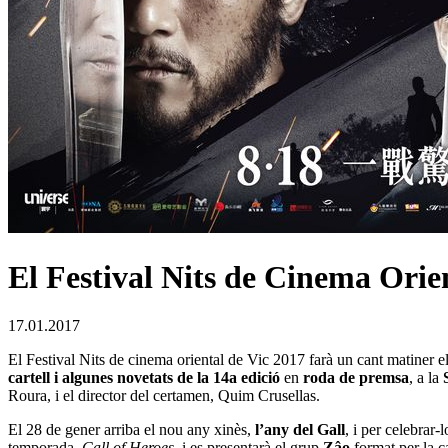
El Festival Nits de Cinema Orien
17.01.2017
El Festival Nits de cinema oriental de Vic 2017 farà un cant matiner e
cartell i algunes novetats de la 14a edició
en
roda de premsa
, a la
Roura, i el director del certamen, Quim Crusellas.
El 28 de gener arriba el nou any xinès,
l’any del Gall
, i per celebrar-l
temporada,
Call of Heroes
, i es presentarà el grup
Zâo
format per la c