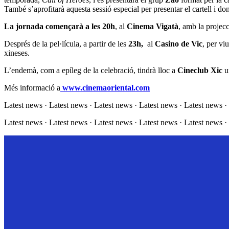
També s’aprofitarà aquesta sessió especial per presentar el cartell i do
La jornada començarà a les 20h
, al
Cinema Vigatà
, amb la projec
Després de la pel·lícula, a partir de les
23h,
al
Casino de Vic
, per vi
xineses.
L’endemà, com a epíleg de la celebració, tindrà lloc a
Cineclub Xic
u
Més informació a
www.cinemaoriental.com
Latest news · Latest news · Latest news · Latest news · Latest news ·
Latest news · Latest news · Latest news · Latest news · Latest news ·