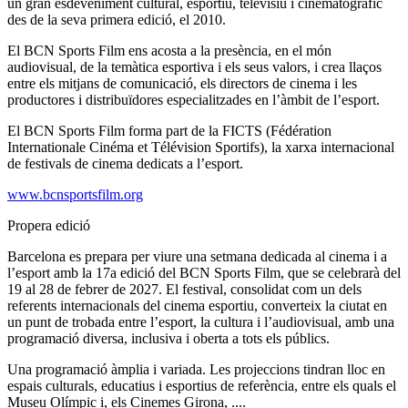
un gran esdeveniment cultural, esportiu, televisiu i cinematogràfic
des de la seva primera edició, el 2010.
El BCN Sports Film ens acosta a la presència, en el món
audiovisual, de la temàtica esportiva i els seus valors, i crea llaços
entre els mitjans de comunicació, els directors de cinema i les
productores i distribuïdores especialitzades en l’àmbit de l’esport.
El BCN Sports Film forma part de la FICTS (Fédération
Internationale Cinéma et Télévision Sportifs), la xarxa internacional
de festivals de cinema dedicats a l’esport.
www.bcnsportsfilm.org
Propera edició
Barcelona es prepara per viure una setmana dedicada al cinema i a
l’esport amb la 17a edició del BCN Sports Film, que se celebrarà del
19 al 28 de febrer de 2027. El festival, consolidat com un dels
referents internacionals del cinema esportiu, converteix la ciutat en
un punt de trobada entre l’esport, la cultura i l’audiovisual, amb una
programació diversa, inclusiva i oberta a tots els públics.
Una programació àmplia i variada. Les projeccions tindran lloc en
espais culturals, educatius i esportius de referència, entre els quals el
Museu Olímpic i, els Cinemes Girona, ....