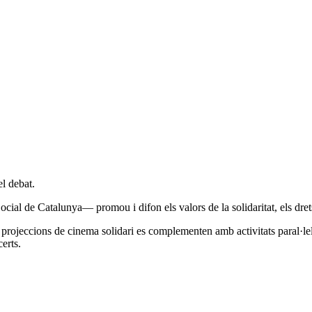
l debat.
 de Catalunya— promou i difon els valors de la solidaritat, els drets hu
projeccions de cinema solidari es complementen amb activitats paral·leles
certs.