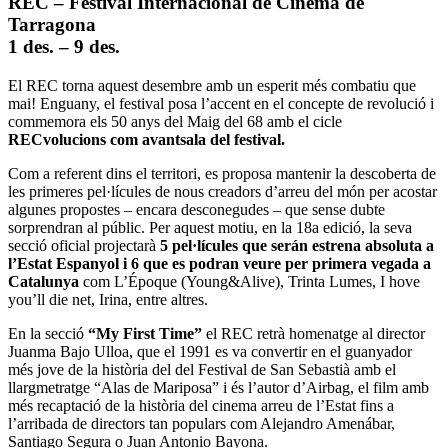
REC – Festival Internacional de Cinema de
Tarragona
1 des. – 9 des.
El REC torna aquest desembre amb un esperit més combatiu que
mai! Enguany, el festival posa l’accent en el concepte de revolució i
commemora els 50 anys del Maig del 68 amb el cicle
RECvolucions com avantsala del festival.
Com a referent dins el territori, es proposa mantenir la descoberta de
les primeres pel·lícules de nous creadors d’arreu del món per acostar
algunes propostes – encara desconegudes – que sense dubte
sorprendran al públic. Per aquest motiu, en la 18a edició, la seva
secció oficial projectarà
5 pel·lícules que serán estrena absoluta a
l’Estat Espanyol i 6 que es podran veure per primera vegada a
Catalunya
com L’Époque (Young&Alive), Trinta Lumes, I hove
you’ll die net, Irina, entre altres.
En la secció
“My First Time”
el REC retrà homenatge al director
Juanma Bajo Ulloa, que el 1991 es va convertir en el guanyador
més jove de la història del del Festival de San Sebastià amb el
llargmetratge “Alas de Mariposa” i és l’autor d’Airbag, el film amb
més recaptació de la història del cinema arreu de l’Estat fins a
l’arribada de directors tan populars com Alejandro Amenábar,
Santiago Segura o Juan Antonio Bayona.