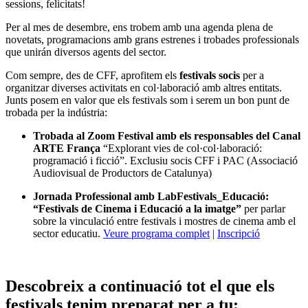
sessions, felicitats!
Per al mes de desembre, ens trobem amb una agenda plena de
novetats, programacions amb grans estrenes i trobades professionals
que unirán diversos agents del sector.
Com sempre, des de CFF, aprofitem els
festivals socis
per a
organitzar diverses activitats en col·laboració amb altres entitats.
Junts posem en valor que els festivals som i serem un bon punt de
trobada per la indústria:
Trobada al Zoom Festival amb els responsables del Canal
ARTE França
“Explorant vies de col·col·laboració:
programació i ficció”. Exclusiu socis CFF i PAC (Associació
Audiovisual de Productors de Catalunya)
Jornada Professional amb LabFestivals_Educació:
“Festivals de Cinema i Educació a la imatge”
per parlar
sobre la vinculació entre festivals i mostres de cinema amb el
sector educatiu.
Veure programa complet
|
Inscripció
Descobreix a continuació tot el que els
festivals tenim preparat per a tu: