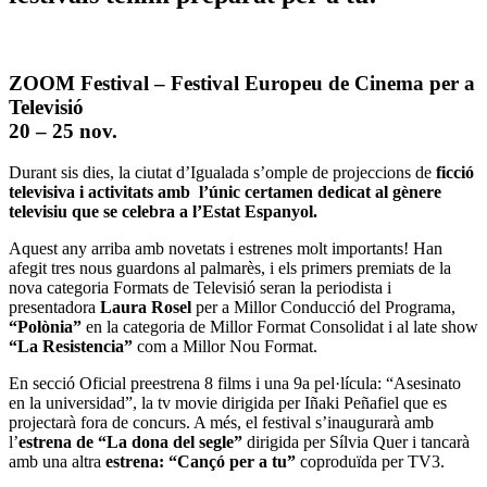
ZOOM Festival – Festival Europeu de Cinema per a
Televisió
20 – 25 nov.
Durant sis dies, la ciutat d’Igualada s’omple de projeccions de
ficció
televisiva i activitats amb
l’únic certamen dedicat al gènere
televisiu que se celebra a l’Estat Espanyol.
Aquest any arriba amb novetats i estrenes molt importants! Han
afegit tres nous guardons al palmarès, i els primers premiats de la
nova categoria Formats de Televisió seran la periodista i
presentadora
Laura Rosel
per a Millor Conducció del Programa,
“Polònia”
en la categoria de Millor Format Consolidat i al late show
“La Resistencia”
com a Millor Nou Format.
En secció Oficial preestrena 8 films i una 9a pel·lícula: “Asesinato
en la universidad”, la tv movie dirigida per Iñaki Peñafiel que es
projectarà fora de concurs. A més, el festival s’inaugurarà amb
l’
estrena de “La dona del segle”
dirigida per Sílvia Quer i tancarà
amb una altra
estrena: “Cançó per a tu”
coproduïda per TV3.