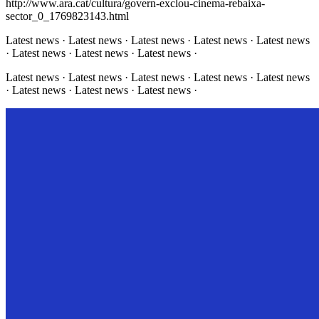
http://www.ara.cat/cultura/govern-exclou-cinema-rebaixa-
sector_0_1769823143.html
Latest news · Latest news · Latest news · Latest news · Latest news
· Latest news · Latest news · Latest news ·
Latest news · Latest news · Latest news · Latest news · Latest news
· Latest news · Latest news · Latest news ·