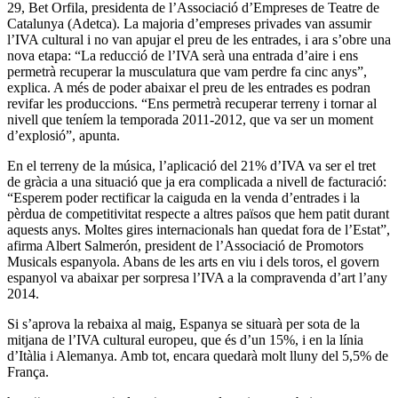
29, Bet Orfila, presidenta de l’Associació d’Empreses de Teatre de
Catalunya (Adetca). La majoria d’empreses privades van assumir
l’IVA cultural i no van apujar el preu de les entrades, i ara s’obre una
nova etapa: “La reducció de l’IVA serà una entrada d’aire i ens
permetrà recuperar la musculatura que vam perdre fa cinc anys”,
explica. A més de poder abaixar el preu de les entrades es podran
revifar les produccions. “Ens permetrà recuperar terreny i tornar al
nivell que teníem la temporada 2011-2012, que va ser un moment
d’explosió”, apunta.
En el terreny de la música, l’aplicació del 21% d’IVA va ser el tret
de gràcia a una situació que ja era complicada a nivell de facturació:
“Esperem poder rectificar la caiguda en la venda d’entrades i la
pèrdua de competitivitat respecte a altres països que hem patit durant
aquests anys. Moltes gires internacionals han quedat fora de l’Estat”,
afirma Albert Salmerón, president de l’Associació de Promotors
Musicals espanyola. Abans de les arts en viu i dels toros, el govern
espanyol va abaixar per sorpresa l’IVA a la compravenda d’art l’any
2014.
Si s’aprova la rebaixa al maig, Espanya se situarà per sota de la
mitjana de l’IVA cultural europeu, que és d’un 15%, i en la línia
d’Itàlia i Alemanya. Amb tot, encara quedarà molt lluny del 5,5% de
França.