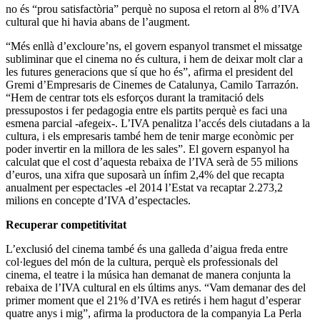
no és “prou satisfactòria” perquè no suposa el retorn al 8% d’IVA
cultural que hi havia abans de l’augment.
“Més enllà d’excloure’ns, el govern espanyol transmet el missatge
subliminar que el cinema no és cultura, i hem de deixar molt clar a
les futures generacions que sí que ho és”, afirma el president del
Gremi d’Empresaris de Cinemes de Catalunya, Camilo Tarrazón.
“Hem de centrar tots els esforços durant la tramitació dels
pressupostos i fer pedagogia entre els partits perquè es faci una
esmena parcial -afegeix-. L’IVA penalitza l’accés dels ciutadans a la
cultura, i els empresaris també hem de tenir marge econòmic per
poder invertir en la millora de les sales”. El govern espanyol ha
calculat que el cost d’aquesta rebaixa de l’IVA serà de 55 milions
d’euros, una xifra que suposarà un ínfim 2,4% del que recapta
anualment per espectacles -el 2014 l’Estat va recaptar 2.273,2
milions en concepte d’IVA d’espectacles.
Recuperar competitivitat
L’exclusió del cinema també és una galleda d’aigua freda entre
col·legues del món de la cultura, perquè els professionals del
cinema, el teatre i la música han demanat de manera conjunta la
rebaixa de l’IVA cultural en els últims anys. “Vam demanar des del
primer moment que el 21% d’IVA es retirés i hem hagut d’esperar
quatre anys i mig”, afirma la productora de la companyia La Perla