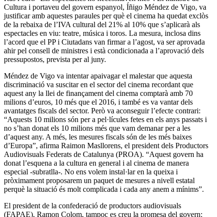
Cultura i portaveu del govern espanyol, Íñigo Méndez de Vigo, va
justificar amb aquestes paraules per què el cinema ha quedat exclòs
de la rebaixa de l’IVA cultural del 21% al 10% que s’aplicarà als
espectacles en viu: teatre, música i toros. La mesura, inclosa dins
l’acord que el PP i Ciutadans van firmar a l’agost, va ser aprovada
ahir pel consell de ministres i està condicionada a l’aprovació dels
pressupostos, prevista per al juny.
Méndez de Vigo va intentar apaivagar el malestar que aquesta
discriminació va suscitar en el sector del cinema recordant que
aquest any la llei de finançament del cinema comptarà amb 70
milions d’euros, 10 més que el 2016, i també es va vantar dels
avantatges fiscals del sector. Però va aconseguir l’efecte contrari:
“Aquests 10 milions són per a pel·lícules fetes en els anys passats i
no s’han donat els 10 milions més que vam demanar per a les
d’aquest any. A més, les mesures fiscals són de les més baixes
d’Europa”, afirma Raimon Masllorens, el president dels Productors
Audiovisuals Federats de Catalunya (PROA). “Aquest govern ha
donat l’esquena a la cultura en general i al cinema de manera
especial -subratlla-. No ens volem instal·lar en la queixa i
pròximament proposarem un paquet de mesures a nivell estatal
perquè la situació és molt complicada i cada any anem a mínims”.
El president de la confederació de productors audiovisuals
(FAPAE), Ramon Colom, tampoc es creu la promesa del govern: