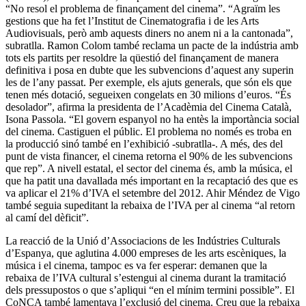
“No resol el problema de finançament del cinema”. “Agraïm les
gestions que ha fet l’Institut de Cinematografia i de les Arts
Audiovisuals, però amb aquests diners no anem ni a la cantonada”,
subratlla. Ramon Colom també reclama un pacte de la indústria amb
tots els partits per resoldre la qüestió del finançament de manera
definitiva i posa en dubte que les subvencions d’aquest any superin
les de l’any passat. Per exemple, els ajuts generals, que són els que
tenen més dotació, segueixen congelats en 30 milions d’euros. “És
desolador”, afirma la presidenta de l’Acadèmia del Cinema Català,
Isona Passola. “El govern espanyol no ha entès la importància social
del cinema. Castiguen el públic. El problema no només es troba en
la producció sinó també en l’exhibició -subratlla-. A més, des del
punt de vista financer, el cinema retorna el 90% de les subvencions
que rep”. A nivell estatal, el sector del cinema és, amb la música, el
que ha patit una davallada més important en la recaptació des que es
va aplicar el 21% d’IVA el setembre del 2012. Ahir Méndez de Vigo
també seguia supeditant la rebaixa de l’IVA per al cinema “al retorn
al camí del dèficit”.
La reacció de la Unió d’Associacions de les Indústries Culturals
d’Espanya, que aglutina 4.000 empreses de les arts escèniques, la
música i el cinema, tampoc es va fer esperar: demanen que la
rebaixa de l’IVA cultural s’estengui al cinema durant la tramitació
dels pressupostos o que s’apliqui “en el mínim termini possible”. El
CoNCA també lamentava l’exclusió del cinema. Creu que la rebaixa