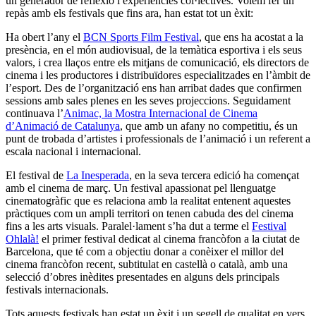
un generador de reflexió i experiències col·lectives. Volem fer un
repàs amb els festivals que fins ara, han estat tot un èxit:
Ha obert l’any el
BCN Sports Film Festival
, que ens ha acostat a la
presència, en el món audiovisual, de la temàtica esportiva i els seus
valors, i crea llaços entre els mitjans de comunicació, els directors de
cinema i les productores i distribuïdores especialitzades en l’àmbit de
l’esport. Des de l’organització ens han arribat dades que confirmen
sessions amb sales plenes en les seves projeccions. Seguidament
continuava l’
Animac, la Mostra Internacional de Cinema
d’Animació de Catalunya
, que amb un afany no competitiu, és un
punt de trobada d’artistes i professionals de l’animació i un referent a
escala nacional i internacional.
El festival de
La Inesperada
, en la seva tercera edició ha començat
amb el cinema de març. Un festival apassionat pel llenguatge
cinematogràfic que es relaciona amb la realitat entenent aquestes
pràctiques com un ampli territori on tenen cabuda des del cinema
fins a les arts visuals. Paralel·lament s’ha dut a terme el
Festival
Ohlalà!
el primer festival dedicat al cinema francòfon a la ciutat de
Barcelona, que té com a objectiu donar a conèixer el millor del
cinema francòfon recent, subtitulat en castellà o català, amb una
selecció d’obres inèdites presentades en alguns dels principals
festivals internacionals.
Tots aquests festivals han estat un èxit i un segell de qualitat en vers