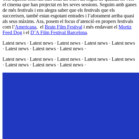
el cinema que han projectat en les seves sessions. Seguim amb ganes
de més festivals i ens alegra saber que els festivals que els
succeeixen, també estan esgotant entrades i l’aforament arriba quasi
als seus màxims. Ara, posem el focus d’atenció en propers festivals
com l’
Americana
, el
Brain Film Festival
i més endavant el
Mortiz
Feed Dog
i el
D’A Film Festival Barcelona
.
Latest news · Latest news · Latest news · Latest news · Latest news
· Latest news · Latest news · Latest news ·
Latest news · Latest news · Latest news · Latest news · Latest news
· Latest news · Latest news · Latest news ·