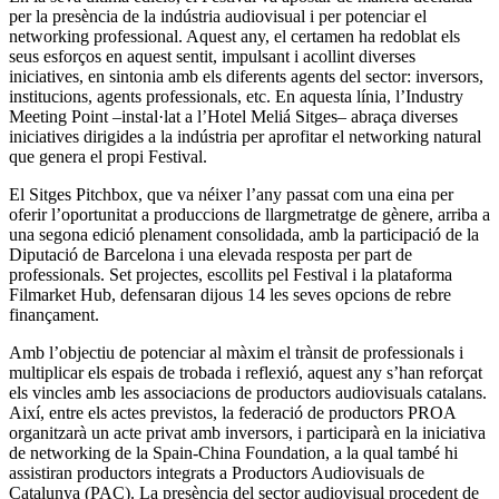
per la presència de la indústria audiovisual i per potenciar el
networking professional. Aquest any, el certamen ha redoblat els
seus esforços en aquest sentit, impulsant i acollint diverses
iniciatives, en sintonia amb els diferents agents del sector: inversors,
institucions, agents professionals, etc. En aquesta línia, l’Industry
Meeting Point –instal·lat a l’Hotel Meliá Sitges– abraça diverses
iniciatives dirigides a la indústria per aprofitar el networking natural
que genera el propi Festival.
El Sitges Pitchbox, que va néixer l’any passat com una eina per
oferir l’oportunitat a produccions de llargmetratge de gènere, arriba a
una segona edició plenament consolidada, amb la participació de la
Diputació de Barcelona i una elevada resposta per part de
professionals. Set projectes, escollits pel Festival i la plataforma
Filmarket Hub, defensaran dijous 14 les seves opcions de rebre
finançament.
Amb l’objectiu de potenciar al màxim el trànsit de professionals i
multiplicar els espais de trobada i reflexió, aquest any s’han reforçat
els vincles amb les associacions de productors audiovisuals catalans.
Així, entre els actes previstos, la federació de productors PROA
organitzarà un acte privat amb inversors, i participarà en la iniciativa
de networking de la Spain-China Foundation, a la qual també hi
assistiran productors integrats a Productors Audiovisuals de
Catalunya (PAC). La presència del sector audiovisual procedent de