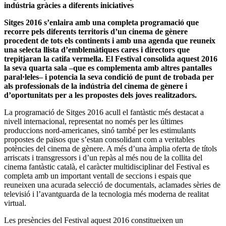
indústria gràcies a diferents iniciatives
Sitges 2016 s’enlaira amb una completa programació que
recorre pels diferents territoris d’un cinema de gènere
procedent de tots els continents i amb una agenda que reuneix
una selecta llista d’emblemàtiques cares i directors que
trepitjaran la catifa vermella. El Festival consolida aquest 2016
la seva quarta sala –que es complementa amb altres pantalles
paral·leles– i potencia la seva condició de punt de trobada per
als professionals de la indústria del cinema de gènere i
d’oportunitats per a les propostes dels joves realitzadors.
La programació de Sitges 2016 acull el fantàstic més destacat a
nivell internacional, representat no només per les últimes
produccions nord-americanes, sinó també per les estimulants
propostes de països que s’estan consolidant com a veritables
potències del cinema de gènere. A més d’una àmplia oferta de títols
arriscats i transgressors i d’un repàs al més nou de la collita del
cinema fantàstic català, el caràcter multidisciplinar del Festival es
completa amb un important ventall de seccions i espais que
reuneixen una acurada selecció de documentals, aclamades sèries de
televisió i l’avantguarda de la tecnologia més moderna de realitat
virtual.
Les presències del Festival aquest 2016 constitueixen un