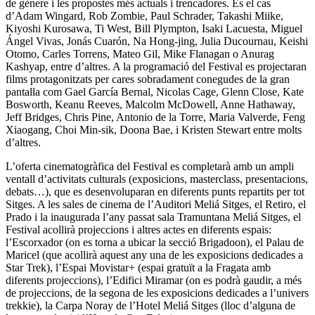
de gènere i les propostes més actuals i trencadores. És el cas
d’Adam Wingard, Rob Zombie, Paul Schrader, Takashi Miike,
Kiyoshi Kurosawa, Ti West, Bill Plympton, Isaki Lacuesta, Miguel
Ángel Vivas, Jonás Cuarón, Na Hong-jing, Julia Ducournau, Keishi
Otomo, Carles Torrens, Mateo Gil, Mike Flanagan o Anurag
Kashyap, entre d’altres. A la programació del Festival es projectaran
films protagonitzats per cares sobradament conegudes de la gran
pantalla com Gael García Bernal, Nicolas Cage, Glenn Close, Kate
Bosworth, Keanu Reeves, Malcolm McDowell, Anne Hathaway,
Jeff Bridges, Chris Pine, Antonio de la Torre, Maria Valverde, Feng
Xiaogang, Choi Min-sik, Doona Bae, i Kristen Stewart entre molts
d’altres.
L’oferta cinematogràfica del Festival es completarà amb un ampli
ventall d’activitats culturals (exposicions, masterclass, presentacions,
debats…), que es desenvoluparan en diferents punts repartits per tot
Sitges. A les sales de cinema de l’Auditori Meliá Sitges, el Retiro, el
Prado i la inaugurada l’any passat sala Tramuntana Meliá Sitges, el
Festival acollirà projeccions i altres actes en diferents espais:
l’Escorxador (on es torna a ubicar la secció Brigadoon), el Palau de
Maricel (que acollirà aquest any una de les exposicions dedicades a
Star Trek), l’Espai Movistar+ (espai gratuït a la Fragata amb
diferents projeccions), l’Edifici Miramar (on es podrà gaudir, a més
de projeccions, de la segona de les exposicions dedicades a l’univers
trekkie), la Carpa Noray de l’Hotel Meliá Sitges (lloc d’alguna de