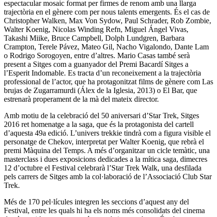
espectacular mosaic format per firmes de renom amb una llarga
trajectòria en el gènere com per nous talents emergents. És el cas de
Christopher Walken, Max Von Sydow, Paul Schrader, Rob Zombie,
Walter Koenig, Nicolas Winding Refn, Miguel Ángel Vivas,
Takashi Miike, Bruce Campbell, Dolph Lundgren, Barbara
Crampton, Terele Pávez, Mateo Gil, Nacho Vigalondo, Dante Lam
o Rodrigo Sorogoyen, entre d’altres. Mario Casas també serà
present a Sitges com a guanyador del Premi Bacardí Sitges a
l’Esperit Indomable. Es tracta d’un reconeixement a la trajectòria
professional de l’actor, que ha protagonitzat films de gènere com Las
brujas de Zugarramurdi (Álex de la Iglesia, 2013) o El Bar, que
estrenarà properament de la mà del mateix director.
Amb motiu de la celebració del 50 aniversari d’Star Trek, Sitges
2016 ret homenatge a la saga, que és la protagonista del cartell
d’aquesta 49a edició. L’univers trekkie tindrà com a figura visible el
personatge de Chekov, interpretat per Walter Koenig, que rebrà el
premi Màquina del Temps. A més d’organitzar un cicle temàtic, una
masterclass i dues exposicions dedicades a la mítica saga, dimecres
12 d’octubre el Festival celebrarà l’Star Trek Walk, una desfilada
pels carrers de Sitges amb la col·laboració de l’Associació Club Star
Trek.
Més de 170 pel·lícules integren les seccions d’aquest any del
Festival, entre les quals hi ha els noms més consolidats del cinema