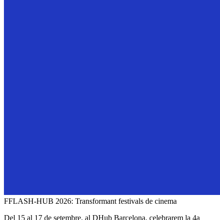
FFLASH-HUB 2026: Transformant festivals de cinema
Del 15 al 17 de setembre, al DHub Barcelona, celebrarem la 4a