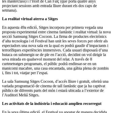
les masterclass) i l’Hort de Can Falç (que porta quatre anys
projectant sessions amb entrada lliure durant els dos caps de
setmana).
La realitat virtual aterra a Sitges
En aquesta 49a edició, Sitges incorpora per primera vegada una
proposta experimental entre cinema fantàstic i realitat virtual: la nova
secció Samsung Sitges Cocoon. La firma de productes electrònics
d’alta tecnologia i el Festival han unit les seves forces per oferir als
espectadors una nova sala en la qual es podrà gaudir d’impactants i
terrorífiques experiències immersives. Cada usuari disposarà d’una
butaca on submergir-se de ple en l’acció, decidint on vol dirigir la
seva mirada en qualsevol moment del relat. A través de 8
curtmetratges programats, el públic podrà endinsar-se en un
manicomi macabre, una casa encantada, una gàbia plena de zombis
i, fins i tot, viatjar per l’espai.
La sala Samsung Sitges Cocoon, d’accés lliure i gratuït, oferirà una
variada programació de cinema de tall fantàstic que ja ha captivat
públics de diferents parts del món i estarà ubicada a l’exterior de
l’Auditori Meliá Sitges.
Les activitats de la indústria i educació amplien recorregut
En la seva última edició, el Festival va apostar de manera decidida