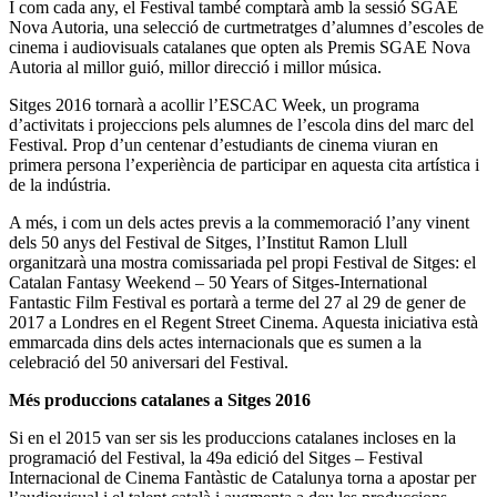
I com cada any, el Festival també comptarà amb la sessió SGAE
Nova Autoria, una selecció de curtmetratges d’alumnes d’escoles de
cinema i audiovisuals catalanes que opten als Premis SGAE Nova
Autoria al millor guió, millor direcció i millor música.
Sitges 2016 tornarà a acollir l’ESCAC Week, un programa
d’activitats i projeccions pels alumnes de l’escola dins del marc del
Festival. Prop d’un centenar d’estudiants de cinema viuran en
primera persona l’experiència de participar en aquesta cita artística i
de la indústria.
A més, i com un dels actes previs a la commemoració l’any vinent
dels 50 anys del Festival de Sitges, l’Institut Ramon Llull
organitzarà una mostra comissariada pel propi Festival de Sitges: el
Catalan Fantasy Weekend – 50 Years of Sitges-International
Fantastic Film Festival es portarà a terme del 27 al 29 de gener de
2017 a Londres en el Regent Street Cinema. Aquesta iniciativa està
emmarcada dins dels actes internacionals que es sumen a la
celebració del 50 aniversari del Festival.
Més produccions catalanes a Sitges 2016
Si en el 2015 van ser sis les produccions catalanes incloses en la
programació del Festival, la 49a edició del Sitges – Festival
Internacional de Cinema Fantàstic de Catalunya torna a apostar per