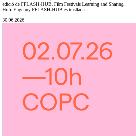
edició de FFLASH-HUB, Film Festivals Learning and Sharing
Hub. Enguany FFLASH-HUB es trasllada…
30.06.2026