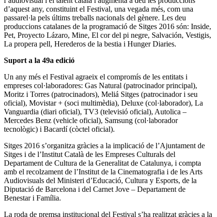
l’audiovisual i el talent català i augmenta a deu les produccions
d’aquest any, constituint el Festival, una vegada més, com una
passarel·la pels últims treballs nacionals del gènere. Les deu
produccions catalanes de la programació de Sitges 2016 són: Inside,
Pet, Proyecto Lázaro, Mine, El cor del pi negre, Salvación, Vestigis,
La propera pell, Herederos de la bestia i Hunger Diaries.
Suport a la 49a edició
Un any més el Festival agraeix el compromís de les entitats i
empreses col·laboradores: Gas Natural (patrocinador principal),
Moritz i Torres (patrocinadors), Meliá Sitges (patrocinador i seu
oficial), Movistar + (soci multimèdia), Deluxe (col·laborador), La
Vanguardia (diari oficial), TV3 (televisió oficial), Autolica –
Mercedes Benz (vehicle oficial), Samsung (col·laborador
tecnològic) i Bacardí (còctel oficial).
Sitges 2016 s’organitza gràcies a la implicació de l’Ajuntament de
Sitges i de l’Institut Català de les Empreses Culturals del
Departament de Cultura de la Generalitat de Catalunya, i compta
amb el recolzament de l’Institut de la Cinematografia i de les Arts
Audiovisuals del Ministeri d’Educació, Cultura y Esports, de la
Diputació de Barcelona i del Carnet Jove – Departament de
Benestar i Família.
La roda de premsa institucional del Festival s’ha realitzat gràcies a la