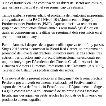
Xina es tradueix en una comitiva de sis líders del sector audiovisual,
que visitarà el Festival en el seu primer cap de setmana.
També arriba la segona edició el programa de mentoring empresarial
coorganitzat entre la PAC i Nivell 10 (Ajuntament de Sitges),
Producers meet Producers (PMP). Aquesta iniciativa reuneix un
grup de deu productors júniors amb els seus homòlegs sènior, els
quals es comprometen a realitzar un seguiment dels seus inicis en el
sector durant tot un any.
Paral·lelament, i després de la gran acollida que va tenir l’any passat,
Sitges 2016 torna a convocar la Blood Red Carpet, un programa de
promoció del jove talent d’actors i directors novells: tres actors, tres
actrius i tres directors amb projecció internacional, seleccionats per
un jurat integrat per l’Acadèmia del Cinema Català, l’Associació
Catalana d’Actors i Directors Professionals de Catalunya (AADPC),
Televisió de Catalunya i professionals del sector.
Una novetat de la present edició és el llançament de la guia pràctica
Perdre la por a invertir en cinema, realitzada pel Festival amb el
suport de l’Àrea de Promoció Econòmica de l’Ajuntament de Sitges.
La guia compta amb la col·laboració de sis prestigiosos assessors
fiscals, que destaquen en petits articles les bondats de la inversió en
producció cinematogràfica.