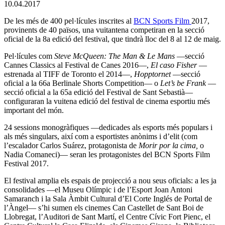
10.04.2017
De les més de 400 pel·lícules inscrites al
BCN Sports Film
2017,
provinents de 40 països, una vuitantena competiran en la secció
oficial de la 8a edició del festival, que tindrà lloc del 8 al 12 de maig.
Pel·lícules com
Steve McQueen: The Man & Le Mans
—secció
Cannes Classics al Festival de Canes 2016—,
El caso Fisher
—
estrenada al TIFF de Toronto el 2014—,
Hopptornet
—secció
oficial a la 66a Berlinale Shorts Competition— o
Let’s be Frank
—
secció oficial a la 65a edició del Festival de Sant Sebastià—
configuraran la vuitena edició del festival de cinema esportiu més
important del món.
24 sessions monogràfiques —dedicades als esports més populars i
als més singulars, així com a esportistes anònims i d’elit (com
l’escalador Carlos Suárez, protagonista de
Morir por la cima,
o
Nadia Comaneci)— seran les protagonistes del BCN Sports Film
Festival 2017.
El festival amplia els espais de projecció a nou seus oficials: a les ja
consolidades —el Museu Olímpic i de l’Esport Joan Antoni
Samaranch i la Sala Àmbit Cultural d’El Corte Inglés de Portal de
l’Àngel— s’hi sumen els cinemes Can Castellet de Sant Boi de
Llobregat, l’Auditori de Sant Martí, el Centre Cívic Fort Pienc, el