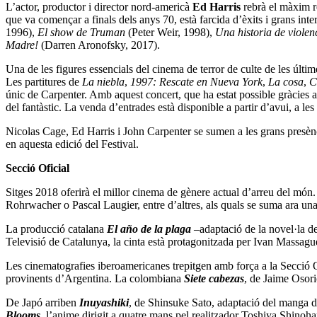
L’actor, productor i director nord-americà
Ed Harris
rebrà el màxim re
que va començar a finals dels anys 70, està farcida d’èxits i grans inte
1996),
El show de Truman
(Peter Weir, 1998),
Una historia de viole
Madre!
(Darren Aronofsky, 2017).
Una de les figures essencials del cinema de terror de culte de les últi
Les partitures de
La niebla
,
1997: Rescate en Nueva York
,
La cosa
,
Ch
únic de Carpenter. Amb aquest concert, que ha estat possible gràcies a 
del fantàstic. La venda d’entrades està disponible a partir d’avui, a les
Nicolas Cage, Ed Harris i John Carpenter se sumen a les grans presènci
en aquesta edició del Festival.
Secció Oficial
Sitges 2018 oferirà el millor cinema de gènere actual d’arreu del món.
Rohrwacher o Pascal Laugier, entre d’altres, als quals se suma ara una no
La producció catalana
El año de la plaga
–adaptació de la novel·la 
Televisió de Catalunya, la cinta està protagonitzada per Ivan Massagué
Les cinematografies iberoamericanes trepitgen amb força a la Secció O
provinents d’Argentina. La colombiana
Siete cabezas
, de Jaime Osor
De Japó arriben
Inuyashiki
, de Shinsuke Sato, adaptació del manga d
Blooms
, l’anime dirigit a quatre mans pel realitzador Toshiya Shinoha