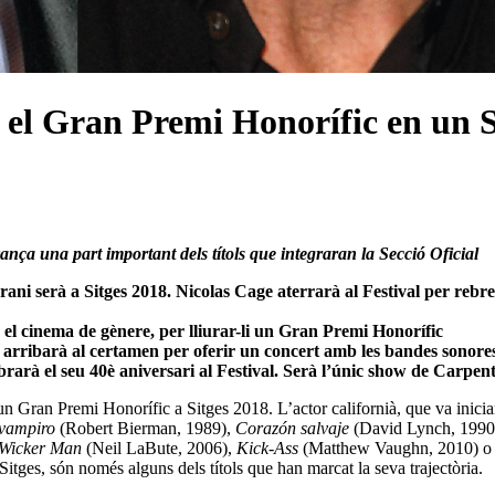
n el Gran Premi Honorífic en un 
vança una part important dels títols que integraran la Secció Oficial
rani serà a Sitges 2018. Nicolas Cage aterrarà al Festival per reb
n el cinema de gènere, per lliurar-li un Gran Premi Honorífic
 arribarà al certamen per oferir un concert amb les bandes sonores d
lebrarà el seu 40è aniversari al Festival. Serà l’únic show de Carpen
un Gran Premi Honorífic a Sitges 2018. L’actor californià, que va iniciar 
 vampiro
(Robert Bierman, 1989),
Corazón salvaje
(David Lynch, 1990
Wicker Man
(Neil LaBute, 2006),
Kick-Ass
(Matthew Vaughn, 2010) o 
tges, són només alguns dels títols que han marcat la seva trajectòria.