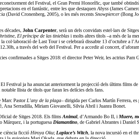
coneixement del Festival, el Gran Premi Honorífic, que també obtindrà e
rpretacions en el fantàstic, entre les que destaquen
Abyss
(James Camero
ncia
(David Cronenberg, 2005), o les més recents
Snowpiercer
(Bong Joo
mes dècades,
John Carpenter
, serà un dels convidats estel·lars de Sitg
ristine
,
El príncipe de las tinieblas
i molts altres títols –a més de la 
la col·laboració de Last Tour i se celebrarà dissabte 13 d’octubre a l’A
 12.30h, a través del web del Festival. Per a accedir al concert, d’aforame
es confirmades a Sitges 2018: el director Peter Weir, les actrius Pam Gr
 El Festival ja ha anunciat anteriorment la projecció dels últims films 
table llista de títols que faran les delícies dels fans.
de Marc Pastor
L’any de la plaga
– dirigida per Carlos Martín Ferrera, es
, Ana Serradilla, Miriam Giovanelli, Silvia Abril i Juanra Bonet.
ficial de Sitges 2018. Els films
Animal
, d’Armando Bo II, i
Muere, m
io Márquez, i la portuguesa
Diamantino
, de Gabriel Abrantes i Daniel 
e ciència ficció
Hiroya Oku
;
Laplace’s Witch
, la nova incursió en el th
ra i la guionista Mari Okada, que debuta en la direcció.