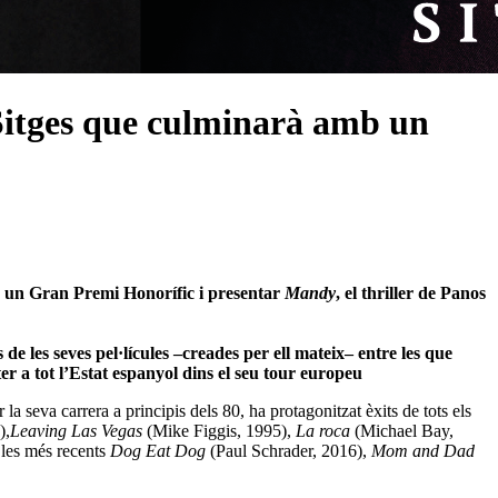
Sitges que culminarà amb un
re un Gran Premi Honorífic i presentar
Mandy
, el thriller de Panos
e les seves pel·lícules –creades per ell mateix– entre les que
ter a tot l’Estat espanyol dins el seu tour europeu
la seva carrera a principis dels 80, ha protagonitzat èxits de tots els
),
Leaving Las Vegas
(Mike Figgis, 1995),
La roca
(Michael Bay,
les més recents
Dog Eat Dog
(Paul Schrader, 2016),
Mom and Dad