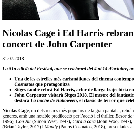
Nicolas Cage i Ed Harris rebra
concert de John Carpenter
31.07.2018
La 51a edició del Festival, que se celebrarà del 4 al 14 d’octubre, a
Una de les estrelles més carismàtiques del cinema contempo
Cosmatos que protagonitza
Sitges també rebrà Ed Harris, actor de llarga trajectòria e
John Carpenter visitarà Sitges 2018. El mestre del fantàstic
destaca
La noche de Halloween
, el clàssic de terror que ce
Nicolas Cage
, un dels rostres més populars de la gran pantalla, rebrà 
gèneres, amb una notable predilecció per l’acció i el thriller.
Besos de
1996),
Con Air
(Simon West, 1997),
Cara a cara
(John Woo, 1997),
(Brian Taylor, 2017) i
Mandy
(Panos Cosmatos, 2018), presentades a Si