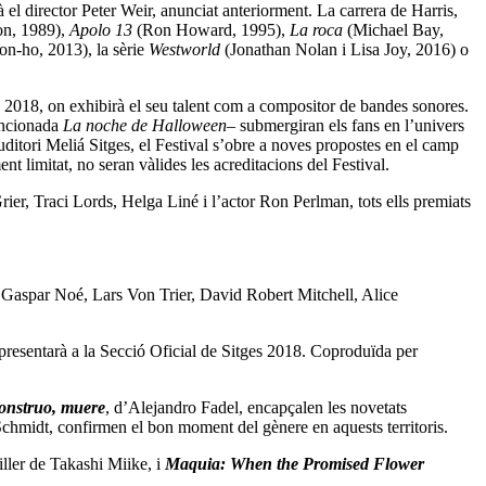
l director Peter Weir, anunciat anteriorment. La carrera de Harris,
n, 1989),
Apolo 13
(Ron Howard, 1995),
La roca
(Michael Bay,
n-ho, 2013), la sèrie
Westworld
(Jonathan Nolan i Lisa Joy, 2016) o
es 2018, on exhibirà el seu talent com a compositor de bandes sonores.
mencionada
La noche de Halloween
– submergiran els fans en l’univers
uditori Meliá Sitges, el Festival s’obre a noves propostes en el camp
nt limitat, no seran vàlides les acreditacions del Festival.
ier, Traci Lords, Helga Liné i l’actor Ron Perlman, tots ells premiats
de Gaspar Noé, Lars Von Trier, David Robert Mitchell, Alice
 presentarà a la Secció Oficial de Sitges 2018. Coproduïda per
onstruo, muere
, d’Alejandro Fadel, encapçalen les novetats
Schmidt, confirmen el bon moment del gènere en aquests territoris.
riller de Takashi Miike, i
Maquia: When the Promised Flower