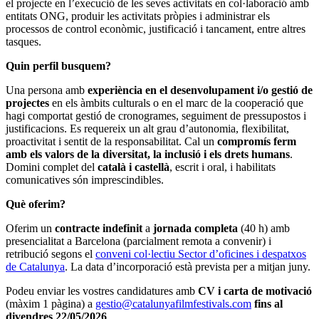
el projecte en l’execució de les seves activitats en col·laboració amb
entitats ONG, produir les activitats pròpies i administrar els
processos de control econòmic, justificació i tancament, entre altres
tasques.
Quin perfil busquem?
Una persona amb
experiència en el desenvolupament i/o gestió de
projectes
en els àmbits culturals o en el marc de la cooperació que
hagi comportat gestió de cronogrames, seguiment de pressupostos i
justificacions. Es requereix un alt grau d’autonomia, flexibilitat,
proactivitat i sentit de la responsabilitat. Cal un
compromís ferm
amb els valors de la diversitat, la inclusió i els drets humans
.
Domini complet del
català i castellà
, escrit i oral, i habilitats
comunicatives són imprescindibles.
Què oferim?
Oferim un
contracte indefinit
a
jornada completa
(40 h) amb
presencialitat a Barcelona (parcialment remota a convenir) i
retribució segons el
conveni col·lectiu Sector d’oficines i despatxos
de Catalunya
. La data d’incorporació està prevista per a mitjan juny.
Podeu enviar les vostres candidatures amb
CV i carta de motivació
(màxim 1 pàgina) a
gestio@catalunyafilmfestivals.com
fins al
divendres 22/05/2026
.