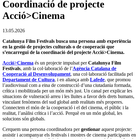
Coordinació de projecte
Acció>Cinema
13.05.2026
Catalunya Film Festivals busca una persona amb experiència
en la gestió de projectes culturals o de cooperació que
s’encarregui de la coordinació del projecte Acció>Cinema.
Acció>Cinema
és un projecte impulsat per
Catalunya Film
Festivals
, amb la col·laboració de l’
Agència Catalana de
Cooperació al Desenvolupament
, una col·laboració facilitada pel
Departament de Cultura
, i en aliança amb
Lafede
, que promou
l’audiovisual com a eina de construcció d’una ciutadania formada,
crítica i mobilitzada per un món més just. Un canal per explicar les
situacions de vulneració arreu i les lluites a favor dels drets humans,
vinculant fenòmens del sud global amb realitats més properes.
Connectem el món de la cooperació i el del cinema, el públic i la
realitat, l’anàlisi crítica i l’acció. Perquè en un món global, les
solucions són globals.
Cerquem una persona coordinadora per
gestionar
aquest projecte:
assistir i acompanyar els festivals i mostres de cinema participants en