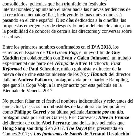
consolidados, películas que han triunfado en festivales
internacionales y apuntando el radar hacia las nuevas tendencias de
la creación cinematográfica, incluyendo lo más nuevo que está
pasando en el cine español. Diez días dedicados a la cinefília, las
propuestas emergentes y de riesgo y lo mejor del cine de autor, con
la posibilidad de conocer de cerca a los directores y conversar sobre
sus obras.
Entre los primeros nombres confirmados en el
D’A 2018,
los
estrenos en España de
The Green Fog
, el nuevo film de
Guy
Maddin
(en colaboración con
Evan
y
Galen Johnson
), un trabajo
experimental que parte del
Vértigo
de Alfred Hitchcock;
First
Reformed
de
Paul Schrader
, mítico guionista y director de la
nueva ola de cine estadounidense de los 70; y
Hannah
del director
italiano
Andrea Pallaoro
, protagonizada por Charlotte Rampling,
que ganó la Copa Volpi a la mejor actriz por esta película en la
Biennale de Venecia 2017.
No pueden faltar en el festival nombres indiscutibles y relevantes del
cine actual, clásicos incombustibles de la autoría contemporánea
como
Philippe Garrel
y su última película
Amante por un día
,
protagonizada por Esther Garrel y Éric Caravaca;
Alive in France
del director de culto
Abel Ferrara
; una de las tres películas que
Hong Sang-soo
dirigió en 2017,
The Day After
, presentada en
Cannes 2017; y
Los fantasmas de Ismaël
de
Arnaud Desplechin
,