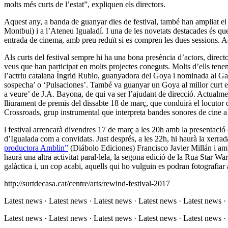
molts més curts de l’estat”, expliquen els directors.
Aquest any, a banda de guanyar dies de festival, també han ampliat e
Montbui) i a l’Ateneu Igualadí. I una de les novetats destacades és que
entrada de cinema, amb preu reduït si es compren les dues sessions. A
Als curts del festival sempre hi ha una bona presència d’actors, direct
veus que han participat en molts projectes coneguts. Molts d’ells tenen
l’actriu catalana Íngrid Rubio, guanyadora del Goya i nominada al Gaud
sospecha’ o ‘Pulsaciones’. També va guanyar un Goya al millor curt el
a veure’ de J.A. Bayona, de qui va ser l’ajudant de direcció. Actualmen
lliurament de premis del dissabte 18 de març, que conduirà el locut
Crossroads, grup instrumental que interpreta bandes sonores de cine a
l festival arrencarà divendres 17 de març a les 20h amb la presentació 
d’Igualada com a convidats. Just després, a les 22h, hi haurà la xerrad
productora Amblin”
(Diábolo Ediciones) Francisco Javier Millán i amb 
haurà una altra activitat paral·lela, la segona edició de la Rua Star W
galàctica i, un cop acabi, aquells qui ho vulguin es podran fotografia
http://surtdecasa.cat/centre/arts/rewind-festival-2017
Latest news · Latest news · Latest news · Latest news · Latest news ·
Latest news · Latest news · Latest news · Latest news · Latest news ·