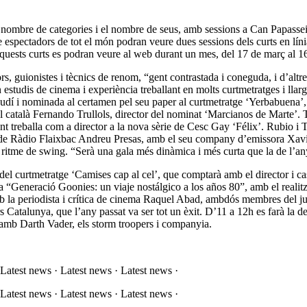
l nombre de categories i el nombre de seus, amb sessions a Can Papass
 espectadors de tot el món podran veure dues sessions dels curts en líni
quests curts es podran veure al web durant un mes, del 17 de març al 16
ors, guionistes i tècnics de renom, “gent contrastada i coneguda, i d’al
 estudis de cinema i experiència treballant en molts curtmetratges i lla
í i nominada al certamen pel seu paper al curtmetratge ‘Yerbabuena’, a 
 català Fernando Trullols, director del nominat ‘Marcianos de Marte’. T
t treballa com a director a la nova sèrie de Cesc Gay ‘Félix’. Rubio i Tr
or de Ràdio Flaixbac Andreu Presas, amb el seu company d’emissora Xav
 ritme de swing. “Serà una gala més dinàmica i més curta que la de l’an
del curtmetratge ‘Camises cap al cel’, que comptarà amb el director i ca
a “Generació Goonies: un viaje nostálgico a los años 80”, amb el realitz
la periodista i crítica de cinema Raquel Abad, ambdós membres del jurat
ars Catalunya, que l’any passat va ser tot un èxit. D’11 a 12h es farà la
r amb Darth Vader, els storm troopers i companyia.
 Latest news · Latest news · Latest news ·
 Latest news · Latest news · Latest news ·