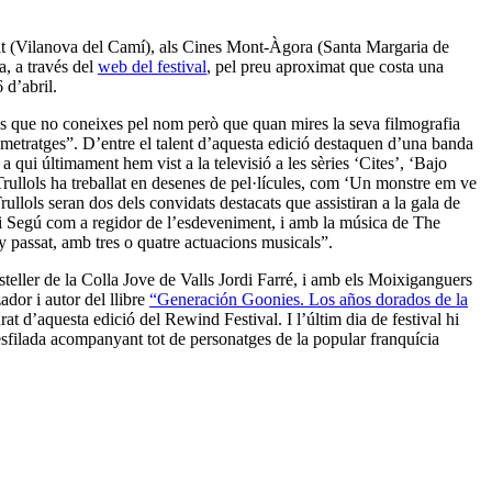
eit (Vilanova del Camí), als Cines Mont-Àgora (Santa Margaria de
a, a través del
web del festival
, pel preu aproximat que costa una
 d’abril.
tres que no coneixes pel nom però que quan mires la seva filmografia
rgmetratges”. D’entre el talent d’aquesta edició destaquen d’una banda
qui últimament hem vist a la televisió a les sèries ‘Cites’, ‘Bajo
rullols ha treballat en desenes de pel·lícules, com ‘Un monstre em ve
ullols seran dos dels convidats destacats que assistiran a la gala de
i Segú com a regidor de l’esdeveniment, i amb la música de The
y passat, amb tres o quatre actuacions musicals”.
steller de la Colla Jove de Valls Jordi Farré, i amb els Moixiganguers
ador i autor del llibre
“Generación Goonies. Los años dorados de la
 d’aquesta edició del Rewind Festival. I l’últim dia de festival hi
 desfilada acompanyant tot de personatges de la popular franquícia