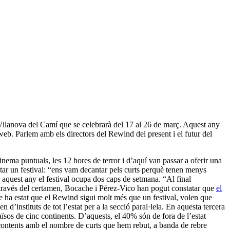
 Vilanova del Camí que se celebrarà del 17 al 26 de març. Aquest any
web. Parlem amb els directors del Rewind del present i el futur del
ma puntuals, les 12 hores de terror i d’aquí van passar a oferir una
tar un festival: “ens vam decantar pels curts perquè tenen menys
 aquest any el festival ocupa dos caps de setmana. “Al final
 A través del certamen, Bocache i Pérez-Vico han pogut constatar que
el
pre ha estat que el Rewind sigui molt més que un festival, volen que
n d’instituts de tot l’estat per a la secció paral·lela. En aquesta tercera
aïsos de cinc continents. D’aquests, el 40% són de fora de l’estat
 contents amb el nombre de curts que hem rebut, a banda de rebre