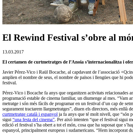
El Rewind Festival s’obre al mó
13.03.2017
El certamen de curtmetratges de l’Anoia s’internacionalitza i oferi
Javier Pérez-Vico i Raül Bocache, al capdavant de l’associació +Qcine
amplien el nombre de seus, el nombre de països i llengües que hi poden 
festival.
Pérez-Vico i Bocache fa anys que organitzen activitats relacionades a
programació estable de cinema familiar, un diumenge al mes. “Vam arri
metratge i són més fàcils de programar en un festival d’un cap de set
segurament tractarem llargmetratges”, diuen els directors, més enllà d
curtmetratge català i espanyol
ja fa anys que té molt nivell, que “són p
sigui
“una festa del cinema”
. Per això intenten “que el festival sigui m
edició el festival s’ha obert a tot el món, cosa que ha suposat que s’h
espanyol, principalment europeus i sudamericans. “Hem incorporat due