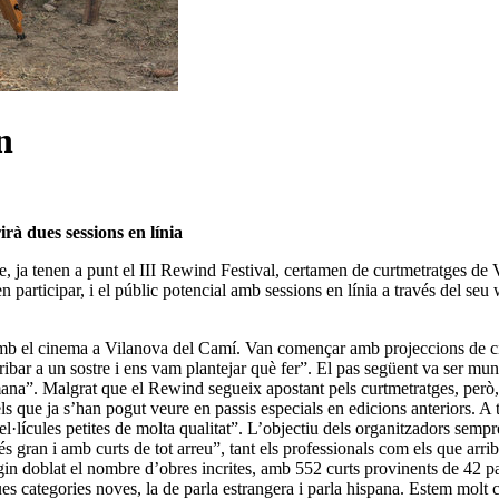
n
rà dues sessions en línia
, ja tenen a punt el III Rewind Festival, certamen de curtmetratges de
participar, i el públic potencial amb sessions en línia a través del seu 
mb el cinema a Vilanova del Camí. Van començar amb projeccions de cine
bar a un sostre i ens vam plantejar què fer”. El pas següent va ser mun
mana”. Malgrat que el Rewind segueix apostant pels curtmetratges, però,
els que ja s’han pogut veure en passis especials en edicions anteriors.
el·lícules petites de molta qualitat”. L’objectiu dels organitzadors sem
és gran i amb curts de tot arreu”, tant els professionals com els que arribe
agin doblat el nombre d’obres incrites, amb 552 curts provinents de 42 p
s categories noves, la de parla estrangera i parla hispana. Estem molt