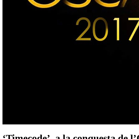
‘Timecode’, a la conquesta de l