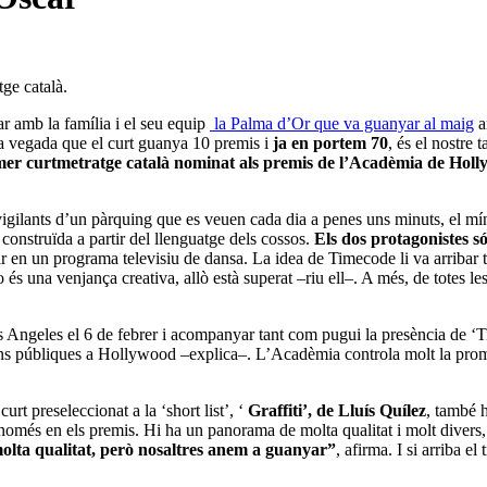
ge català.
ar amb la família i el seu equip
la Palma d’Or que va guanyar al maig
a
a vegada que el curt guanya 10 premis i
ja en portem 70
, és el nostre 
mer curtmetratge català nominat als premis de l’Acadèmia de Holly
 vigilants d’un pàrquing que es veuen cada dia a penes uns minuts, el mín
 construïda a partir del llenguatge dels cossos.
Els dos protagonistes s
en un programa televisiu de dansa. La idea de Timecode li va arribar to
 és una venjança creativa, allò està superat –riu ell–. A més, de totes l
 Angeles el 6 de febrer i acompanyar tant com pugui la presència de ‘Ti
ons públiques a Hollywood –explica–. L’Acadèmia controla molt la promo
urt preseleccionat a la ‘short list’, ‘
Graffiti’, de Lluís Quílez
, també 
s en els premis. Hi ha un panorama de molta qualitat i molt divers, n
molta qualitat, però nosaltres anem a guanyar”
, afirma. I si arriba e