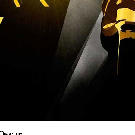
’Oscar