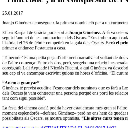
25.01.2017
Juanjo Giménez aconsegueix la primera nominació per a un curtmetrat
El bar Raspall de Gràcia porta sort a
Juanjo Giménez
. Allà va celebr
seguir l’anunci de les nominacions dels Oscars. “Ens trobem aquí cad
història i el 26 de febrer competirà en la gala dels Oscars.
Serà el pri
primer a endur-se l’estatueta a casa.
‘Timecode’ és una petita peça d’orfebreria narrativa al voltant de dos
de l’altre comença. Entre els dos, però, sorgeix una relació inesperada
coreògrafa Lali Ayguadé i Nicolás Riccini, a qui Giménez va descobrir 
seu cap el va enxampar escrivint guions en hores d’oficina. “El curt no
“Anem a guanyar”
Giménez té previst acudir a l’esmorzar dels nominats que es farà a Los
dels Oscars ja vam contractar una persona perquè ens porti les relaci
tant com sigui possible”.
La festa del cinema català podria haver estat encara més gran si l’altre c
moment esplendorós –defensa Giménez– però no ens hem de quedar nomé
possibilitats als Oscars, es mostra optimista.
“Els altres curts tenen 
ACTUALITZADA EL 24/01/2017 14:23