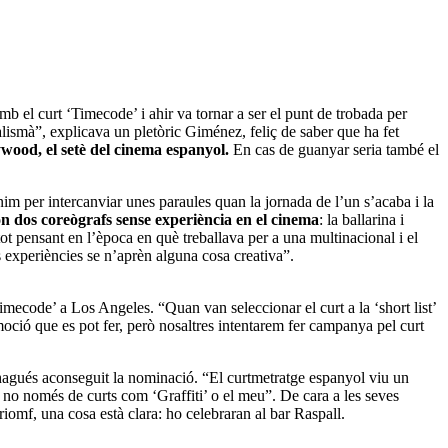
mb el curt ‘Timecode’ i ahir va tornar a ser el punt de trobada per
talismà”, explicava un pletòric Giménez, feliç de saber que ha fet
wood, el setè del cinema espanyol.
En cas de guanyar seria també el
im per intercanviar unes paraules quan la jornada de l’un s’acaba i la
ón dos coreògrafs sense experiència en el cinema
: la ballarina i
t pensant en l’època en què treballava per a una multinacional i el
es experiències se n’aprèn alguna cosa creativa”.
mecode’ a Los Angeles. “Quan van seleccionar el curt a la ‘short list’
ció que es pot fer, però nosaltres intentarem fer campanya pel curt
hagués aconseguit la nominació. “El curtmetratge espanyol viu un
o només de curts com ‘Graffiti’ o el meu”. De cara a les seves
l triomf, una cosa està clara: ho celebraran al bar Raspall.