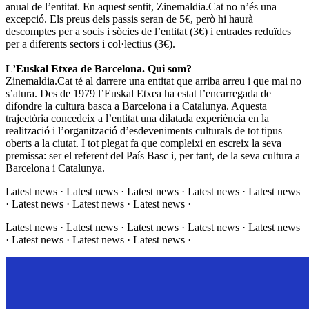
anual de l’entitat. En aquest sentit, Zinemaldia.Cat no n’és una
excepció. Els preus dels passis seran de 5€, però hi haurà
descomptes per a socis i sòcies de l’entitat (3€) i entrades reduïdes
per a diferents sectors i col·lectius (3€).
L’Euskal Etxea de Barcelona. Qui som?
Zinemaldia.Cat té al darrere una entitat que arriba arreu i que mai no
s’atura. Des de 1979 l’Euskal Etxea ha estat l’encarregada de
difondre la cultura basca a Barcelona i a Catalunya. Aquesta
trajectòria concedeix a l’entitat una dilatada experiència en la
realització i l’organització d’esdeveniments culturals de tot tipus
oberts a la ciutat. I tot plegat fa que compleixi en escreix la seva
premissa: ser el referent del País Basc i, per tant, de la seva cultura a
Barcelona i Catalunya.
Latest news · Latest news · Latest news · Latest news · Latest news
· Latest news · Latest news · Latest news ·
Latest news · Latest news · Latest news · Latest news · Latest news
· Latest news · Latest news · Latest news ·