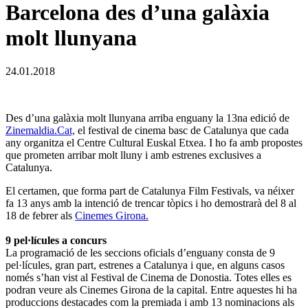
Barcelona des d’una galàxia
molt llunyana
24.01.2018
Des d’una galàxia molt llunyana arriba enguany la 13na edició de
Zinemaldia.Cat,
el festival de cinema basc de Catalunya que cada
any organitza el Centre Cultural Euskal Etxea. I ho fa amb propostes
que prometen arribar molt lluny i amb estrenes exclusives a
Catalunya.
El certamen, que forma part de Catalunya Film Festivals, va néixer
fa 13 anys amb la intenció de trencar tòpics i ho demostrarà del 8 al
18 de febrer als
Cinemes Girona.
9 pel·lícules a concurs
La programació de les seccions oficials d’enguany consta de 9
pel·lícules, gran part, estrenes a Catalunya i que, en alguns casos
només s’han vist al Festival de Cinema de Donostia. Totes elles es
podran veure als Cinemes Girona de la capital. Entre aquestes hi ha
produccions destacades com la premiada i amb 13 nominacions als