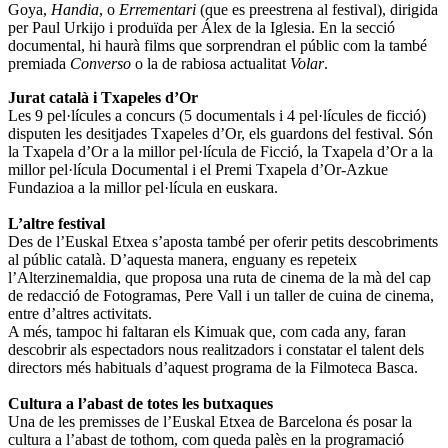
Goya,
Handia
, o
Errementari
(que es preestrena al festival), dirigida
per Paul Urkijo i produïda per Álex de la Iglesia. En la secció
documental, hi haurà films que sorprendran el públic com la també
premiada
Converso
o la de rabiosa actualitat
Volar
.
Jurat català i Txapeles d’Or
Les 9 pel·lícules a concurs (5 documentals i 4 pel·lícules de ficció)
disputen les desitjades Txapeles d’Or, els guardons del festival. Són
la Txapela d’Or a la millor pel·lícula de Ficció, la Txapela d’Or a la
millor pel·lícula Documental i el Premi Txapela d’Or-Azkue
Fundazioa a la millor pel·lícula en euskara.
L’altre festival
Des de l’Euskal Etxea s’aposta també per oferir petits descobriments
al públic català. D’aquesta manera, enguany es repeteix
l’Alterzinemaldia, que proposa una ruta de cinema de la mà del cap
de redacció de Fotogramas, Pere Vall i un taller de cuina de cinema,
entre d’altres activitats.
A més, tampoc hi faltaran els Kimuak que, com cada any, faran
descobrir als espectadors nous realitzadors i constatar el talent dels
directors més habituals d’aquest programa de la Filmoteca Basca.
Cultura a l’abast de totes les butxaques
Una de les premisses de l’Euskal Etxea de Barcelona és posar la
cultura a l’abast de tothom, com queda palès en la programació