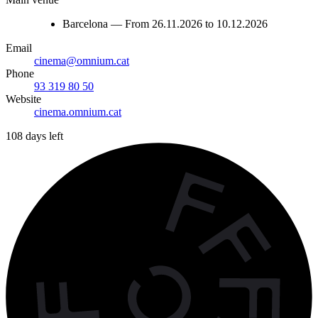
Barcelona — From 26.11.2026 to 10.12.2026
Email
cinema@omnium.cat
Phone
93 319 80 50
Website
cinema.omnium.cat
108 days left