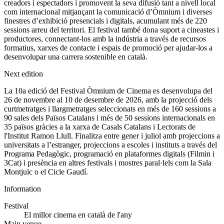
creadors i espectadors i promovent la seva difusió tant a nivell local
com internacional mitjançant la comunicació d’Òmnium i diverses
finestres d’exhibició presencials i digitals, acumulant més de 220
sessions arreu del territori. El festival també dona suport a cineastes i
productores, connectant-los amb la indústria a través de recursos
formatius, xarxes de contacte i espais de promoció per ajudar-los a
desenvolupar una carrera sostenible en català.
Next edition
La 10a edició del Festival Òmnium de Cinema es desenvolupa del
26 de novembre al 10 de desembre de 2026, amb la projecció dels
curtmetratges i llargmetratges seleccionats en més de 160 sessions a
90 sales dels Països Catalans i més de 50 sessions internacionals en
35 països gràcies a la xarxa de Casals Catalans i Lectorats de
l'Institut Ramon Llull. Finalitza entre gener i juliol amb projeccions a
universitats a l’estranger, projeccions a escoles i instituts a través del
Programa Pedagògic, programació en plataformes digitals (Filmin i
3Cat) i presència en altres festivals i mostres paral·lels com la Sala
Montjuïc o el Cicle Gaudí.
Information
Festival
El millor cinema en català de l'any
Main venue