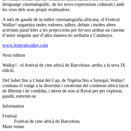
llenguatge cinematogràfic, de les seves expressions culturals i amb
les veus dels seus propis realitzadors.
A més de gaudir de la millor cinematografia africana, el Festival
Wallay! organitza taules rodones, tallers, debats i moltes altres
activitats paral·leles a les projeccions per fer-nos arribar un cinema
d’autor singular que d’altra manera no arribaria a Catalunya.
www.festivalwallay.com
Next edition
Wallay! - el festival de cine africà de Barcelona- arriba a la seva IX
edició,
Del Sahel fins a Ciutat del Cap, de Nigèria fins a Senegal, Wallay!
continua el viatge a la diversitat i creativitat del continent africà farcit
de llibertat i de comèdia, i aterra de nou al Raval per per explorar,
gaudir, estremir-se.
Information
Festival
Festival de cine africà de Barcelona
Main venue