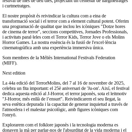
festival de més de deu dies, projectant un centenar de llargmetratges
i curtmetratges.
El nostre propòsit és reivindicar la cultura com a eina de
transformació social i el terror com a element cultural potent. Oferim
una programació de qualitat que inclou les icòniques "Dotze hores
de cinema de terror", seccions competitives, Jornades Professionals,
i activitats paral·leles com el Terror Kids, Terror Jove o els Molins
Horror Games. La nostra essència és la fusió de l'excel·lència
cinematogràfica amb una experiència immersiva única.
Som membres de la Méliès International Festivals Federation
(MIFF).
Next edition
La 44a edició del TerrorMolins, del 7 al 16 de novembre de 2025,
celebra un fita important: el 25è aniversari de 'Ju-on'. Així, el festival
dedica aquesta edició al J-Horror, el terror japonès, sota el leitmotiv
"J-Horror, més enllà de l’ensurt". Reivindicarem el seu llegat, la
seva estètica depurada i la capacitat de generar inquietud a través de
l'atmosfera i el malestar psicològic, amb figures icòniques com
l'onryō.
Explorarem com el folklore japonès i la tecnologia moderna es
donaven la mà per parlar-nos de l'absurditat de la vida moderna i el