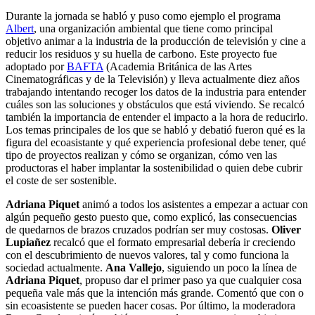
Durante la jornada se habló y puso como ejemplo el programa
Albert
, una organización ambiental que tiene como principal
objetivo animar a la industria de la producción de televisión y cine a
reducir los residuos y su huella de carbono. Este proyecto fue
adoptado por
BAFTA
(Academia Británica de las Artes
Cinematográficas y de la Televisión) y lleva actualmente diez años
trabajando intentando recoger los datos de la industria para entender
cuáles son las soluciones y obstáculos que está viviendo. Se recalcó
también la importancia de entender el impacto a la hora de reducirlo.
Los temas principales de los que se habló y debatió fueron qué es la
figura del ecoasistante y qué experiencia profesional debe tener, qué
tipo de proyectos realizan y cómo se organizan, cómo ven las
productoras el haber implantar la sostenibilidad o quien debe cubrir
el coste de ser sostenible.
Adriana Piquet
animó a todos los asistentes a empezar a actuar con
algún pequeño gesto puesto que, como explicó, las consecuencias
de quedarnos de brazos cruzados podrían ser muy costosas.
Oliver
Lupiañez
recalcó que el formato empresarial debería ir creciendo
con el descubrimiento de nuevos valores, tal y como funciona la
sociedad actualmente.
Ana Vallejo
, siguiendo un poco la línea de
Adriana Piquet
, propuso dar el primer paso ya que cualquier cosa
pequeña vale más que la intención más grande. Comentó que con o
sin ecoasistente se pueden hacer cosas. Por último, la moderadora