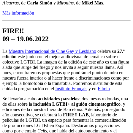
Alcarràs
, de
Carla Simón
y
Mironins
, de
Mikel Mas
.
Más información
FIRE!!
09 – 19.06.2022
La
Muestra Internacional de Cine Gay y Lesbiano
celebra su
27.ª
edición
este junio con el mejor audiovisual de temática sobre el
colectivo LGTBI. La imagen de la edición de este año es una figura
alada que surge del fuego y nos invita a seguir nuestra llama. Así
pues, encontraremos propuestas que pondrán el punto de mira en
nuestra fuerza interior o al hacer frente a discriminaciones como por
ejemplo la homofobia o la transfobia. Podremos disfrutar de esta
cuidada programación en el
Instituto Français
y en
Filmin
.
Se llevarán a cabo
actividades paralelas
: dos mesas redondas, una
de ellas sobre la
inclusión LGTBI+ al guión cinematográfico
, y
ediciones de la muestra fuera de Barcelona. Además, por segundo
año consecutivo, se celebrará lo
FIRE!! LAB
, laboratorio de
películas de LGTBI, un espacio para fomentar la comercialización
de producciones LGTBI en España. Destacamos proyecciones
como por ejemplo
Celts
, que habla del autoconocimiento y el