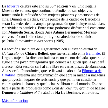
La
Muestra
celebra este año su
30.ª edición
y en junio llega la
Muestra de verano, que continúa defendiendo sus objetivos
fomentando la reflexión sobre mujeres pioneras y precursoras de
cine. Durante estos días, varios puntos de la ciudad de Barcelona
serán las sedes de una amplia programación que incluye masterclass
y actividades paralelas. Entre estas podremos disfrutar del encuentro
con
Manuela Serra
, donde
Ana Aitana Fernández Moreno
conversará con la directora portuguesa alrededor de su única
película
O movimiento das coisas
(1985).
La sección Cine fuera de lugar arranca con el estreno estatal de
Calcinculo
, de
Chiara Bellosi
, que fue estrenado en la
Berlinale
. El
largometraje de la directora italiana es un cuento de hadas queer que
sigue a una joven protagonista que conoce a alguien que la ayudará
a crecer. Esta sección será al aire libre en varias plazas de Barcelona.
A la sección Panorámica, que se llevará a cabo en la
Filmoteca de
Cataluña
, presenta una programación que abre la mirada a imágenes
que proyectan lugares de resistencia y que permiten cuestionar
contra quien luchamos y qué luchas se libran en el mundo. Esto se
hará a partir de propuestas como
Loin de vous j’ay grandi
de
Marie
Dumora
o
Children of the Mist
de
Ha Le Decimos
, entre otros.
Más información