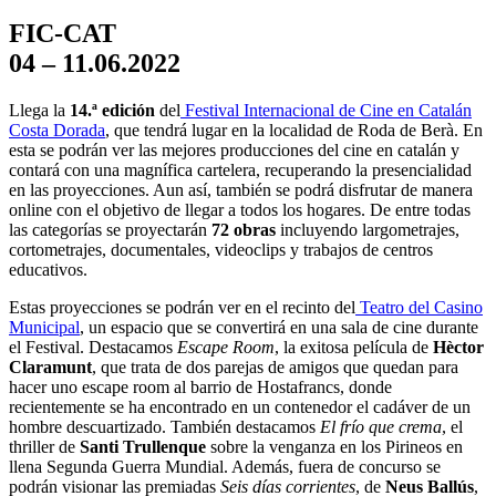
FIC-CAT
04 – 11.06.2022
Llega la
14.ª edición
del
Festival Internacional de Cine en Catalán
Costa Dorada
, que tendrá lugar en la localidad de Roda de Berà. En
esta se podrán ver las mejores producciones del cine en catalán y
contará con una magnífica cartelera, recuperando la presencialidad
en las proyecciones. Aun así, también se podrá disfrutar de manera
online con el objetivo de llegar a todos los hogares. De entre todas
las categorías se proyectarán
72 obras
incluyendo largometrajes,
cortometrajes, documentales, videoclips y trabajos de centros
educativos.
Estas proyecciones se podrán ver en el recinto del
Teatro del Casino
Municipal
, un espacio que se convertirá en una sala de cine durante
el Festival. Destacamos
Escape Room
, la exitosa película de
Hèctor
Claramunt
, que trata de dos parejas de amigos que quedan para
hacer uno escape room al barrio de Hostafrancs, donde
recientemente se ha encontrado en un contenedor el cadáver de un
hombre descuartizado. También destacamos
El frío que crema
, el
thriller de
Santi Trullenque
sobre la venganza en los Pirineos en
llena Segunda Guerra Mundial. Además, fuera de concurso se
podrán visionar las premiadas
Seis días corrientes
, de
Neus Ballús
,