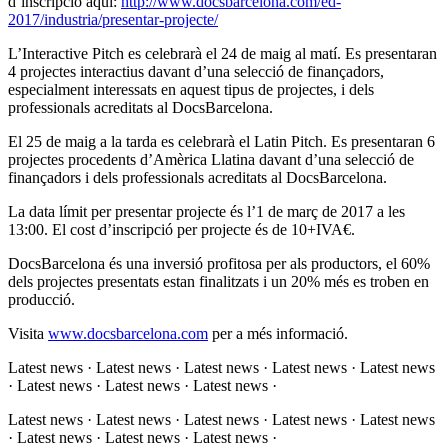
d’inscripció aquí:
http://www.docsbarcelona.com/ed-
2017/industria/presentar-projecte/
L’Interactive Pitch es celebrarà el 24 de maig al matí. Es presentaran
4 projectes interactius davant d’una selecció de finançadors,
especialment interessats en aquest tipus de projectes, i dels
professionals acreditats al DocsBarcelona.
El 25 de maig a la tarda es celebrarà el Latin Pitch. Es presentaran 6
projectes procedents d’Amèrica Llatina davant d’una selecció de
finançadors i dels professionals acreditats al DocsBarcelona.
La data límit per presentar projecte és l’1 de març de 2017 a les
13:00. El cost d’inscripció per projecte és de 10+IVA€.
DocsBarcelona és una inversió profitosa per als productors, el 60%
dels projectes presentats estan finalitzats i un 20% més es troben en
producció.
Visita
www.docsbarcelona.com
per a més informació.
Latest news · Latest news · Latest news · Latest news · Latest news
· Latest news · Latest news · Latest news ·
Latest news · Latest news · Latest news · Latest news · Latest news
· Latest news · Latest news · Latest news ·