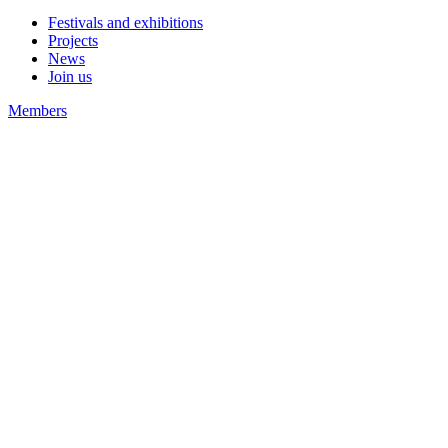
Festivals and exhibitions
Projects
News
Join us
Members